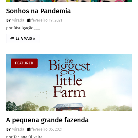
Sonhos na Pandemia
Mirada
fevereiro 19, 2021
por Divulgação___
LEIA MAIS »
FEATURED
A pequena grande fazenda
Mirada
fevereiro 05, 2021
por Taciana Oliveira___