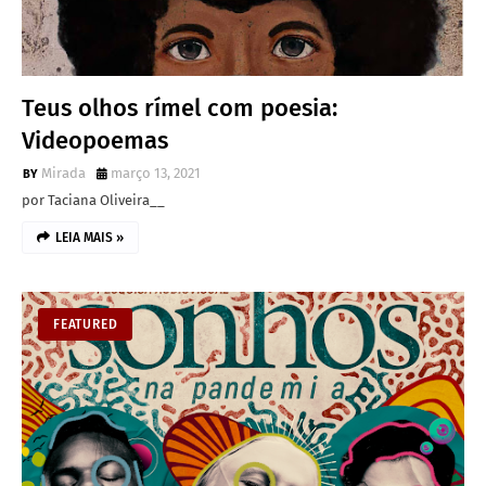
Teus olhos rímel com poesia:
Videopoemas
Mirada
março 13, 2021
por Taciana Oliveira__
LEIA MAIS »
FEATURED