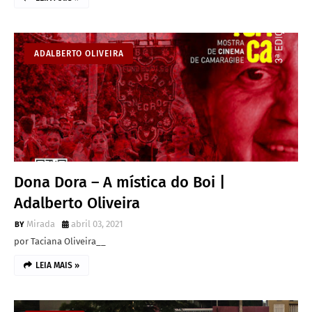
ADALBERTO OLIVEIRA
Dona Dora – A mística do Boi |
Adalberto Oliveira
Mirada
abril 03, 2021
por Taciana Oliveira__
LEIA MAIS »