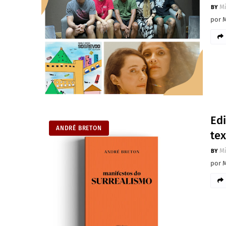
M
por 
Ed
ANDRÉ BRETON
tex
M
por 