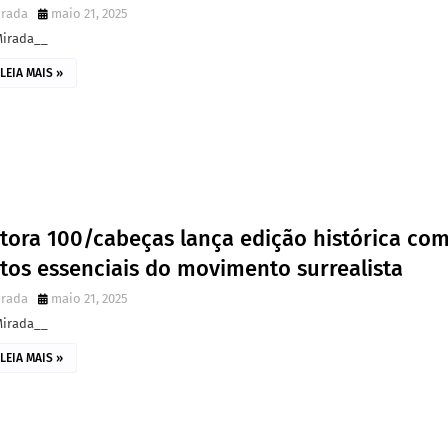
irada
maio 21, 2025
Mirada__
LEIA MAIS »
itora 100/cabeças lança edição histórica co
tos essenciais do movimento surrealista
irada
maio 21, 2025
Mirada__
LEIA MAIS »