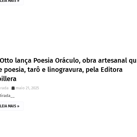
LEIA MAIS »
Otto lança Poesia Oráculo, obra artesanal q
 poesia, tarô e linogravura, pela Editora
illera
irada
maio 21, 2025
Mirada__
LEIA MAIS »