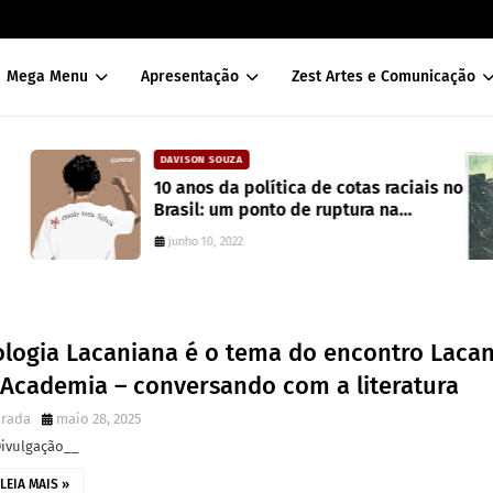
Mega Menu
Apresentação
Zest Artes e Comunicação
DAVISON SOUZA
10 anos da política de cotas raciais no
Brasil: um ponto de ruptura na
colonialidade
junho 10, 2022
ologia Lacaniana é o tema do encontro Laca
 Academia – conversando com a literatura
irada
maio 28, 2025
Divulgação__
LEIA MAIS »