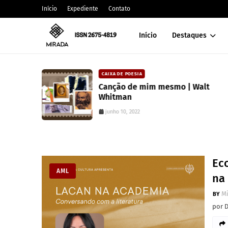
Início
Expediente
Contato
Início
Destaques
CAIXA DE POESIA
 lança
Canção de mim mesmo | Walt
atura
Whitman
junho 10, 2022
Ec
AML
na
M
por 