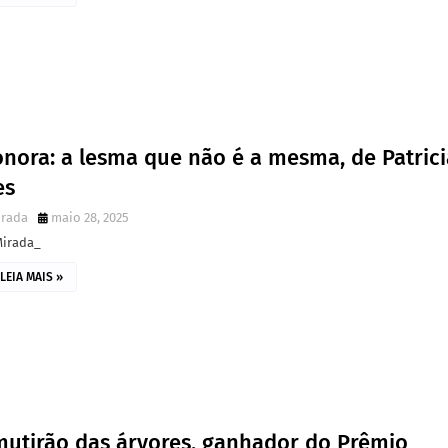
onora: a lesma que não é a mesma, de Patrici
es
irada
maio 28, 2025
Mirada_
LEIA MAIS »
mutirão das árvores, ganhador do Prêmio