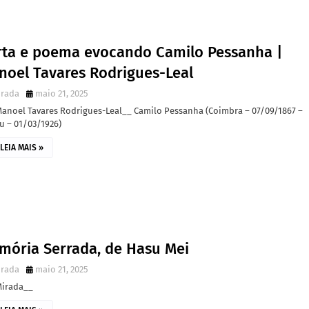
rta e poema evocando Camilo Pessanha |
noel Tavares Rodrigues-Leal
irada
maio 21, 2025
Manoel Tavares Rodrigues-Leal__ Camilo Pessanha (Coimbra – 07/09/1867 –
u – 01/03/1926)
LEIA MAIS »
mória Serrada, de Hasu Mei
irada
maio 21, 2025
Mirada__