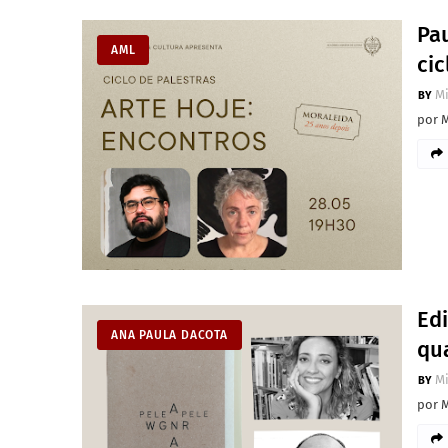
Pa
AML
ci
M
por 
Edi
ANA PAULA DACOTA
qu
M
por 