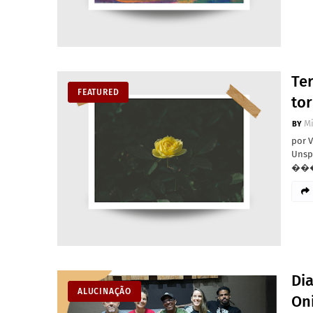
Ter
FEATURED
to
M
por 
Un
��
Di
ALUCINAÇÃO
On