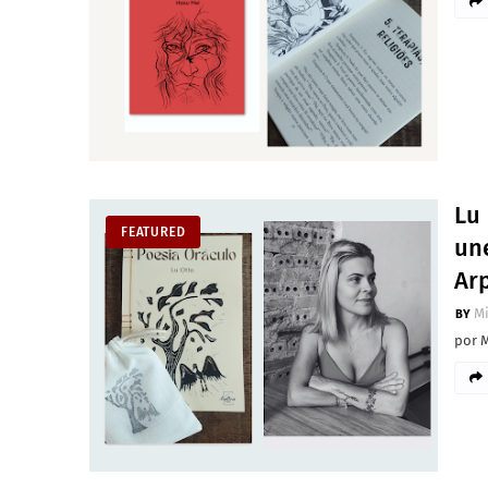
Lu 
FEATURED
une
Arp
M
por 