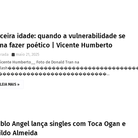
ceira idade: quando a vulnerabilidade se
rna fazer poético | Vicente Humberto
irada
maio 21, 2025
Vicente Humberto__ Foto de Donald Tran na
splash��������������������������������
���������������������������…
LEIA MAIS »
ablo Angel lança singles com Toca Ogan e
ildo Almeida