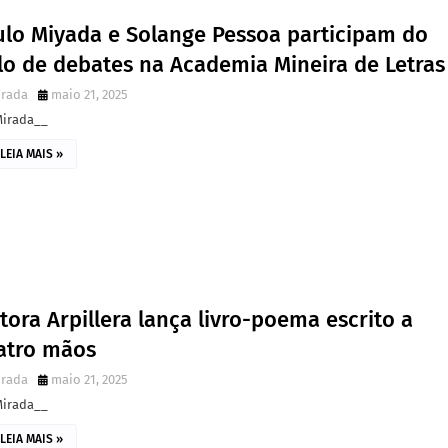
ulo Miyada e Solange Pessoa participam do
clo de debates na Academia Mineira de Letras
irada
maio 21, 2025
Mirada__
LEIA MAIS »
tora Arpillera lança livro-poema escrito a
atro mãos
irada
maio 21, 2025
Mirada__
LEIA MAIS »