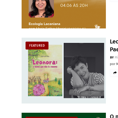
Le
FEATURED
Pa
M
por 
O 