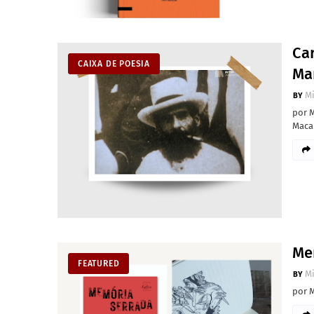
Ca
CAIXA DE POESIA
Ma
M
por 
Maca
Me
FEATURED
M
por 