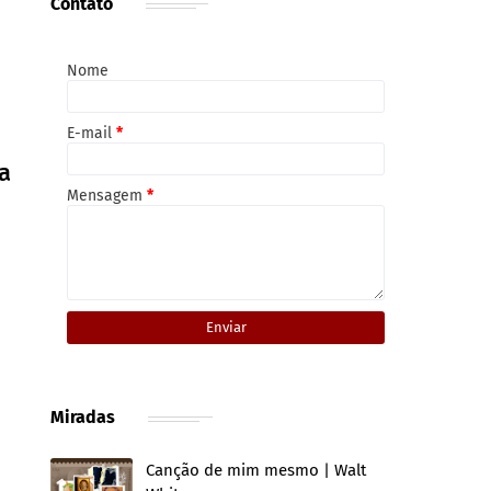
Contato
Nome
E-mail
*
a
Mensagem
*
Miradas
Canção de mim mesmo | Walt