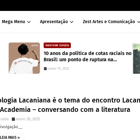
Mega Menu
Apresentação
Zest Artes e Comunicação
DAVISON SOUZA
10 anos da política de cotas raciais no
Brasil: um ponto de ruptura na
colonialidade
junho 10, 2022
ologia Lacaniana é o tema do encontro Laca
 Academia – conversando com a literatura
irada
maio 28, 2025
Divulgação__
LEIA MAIS »