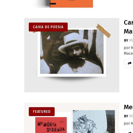
Ca
CAIXA DE POESIA
Ma
M
por 
Maca
Me
FEATURED
M
por 