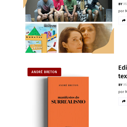
M
por 
Ed
ANDRÉ BRETON
tex
M
por 