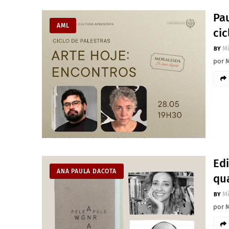
Pa
AML
ci
M
por 
Edi
ANA PAULA DACOTA
qu
M
por 