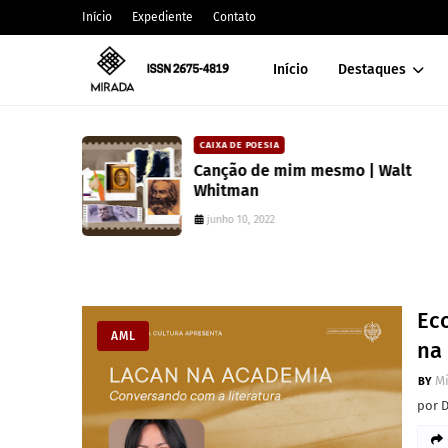
Início
Expediente
Contato
Início
Destaques
CAIXA DE POESIA
 lança
Canção de mim mesmo | Walt
atura
Whitman
junho 10, 2022
Ec
AML
na
M
por 