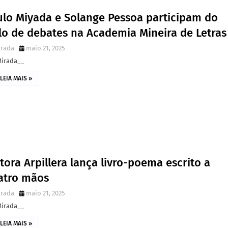
ulo Miyada e Solange Pessoa participam do
clo de debates na Academia Mineira de Letras
irada
maio 21, 2025
Mirada__
LEIA MAIS »
tora Arpillera lança livro-poema escrito a
atro mãos
irada
maio 21, 2025
Mirada__
LEIA MAIS »