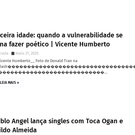
ceira idade: quando a vulnerabilidade se
rna fazer poético | Vicente Humberto
irada
maio 21, 2025
Vicente Humberto__ Foto de Donald Tran na
splash��������������������������������
���������������������������…
LEIA MAIS »
ablo Angel lança singles com Toca Ogan e
ildo Almeida