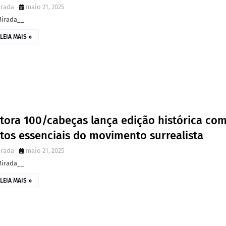
irada
maio 21, 2025
Mirada__
LEIA MAIS »
itora 100/cabeças lança edição histórica co
tos essenciais do movimento surrealista
irada
maio 21, 2025
Mirada__
LEIA MAIS »