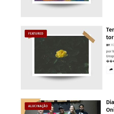
Ter
FEATURED
to
M
por 
Un
��
Di
ALUCINAÇÃO
On