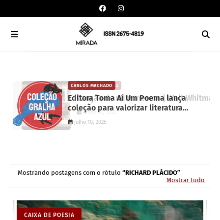
CARLOS MACHADO
CAIXA DE POESIA
Editora Toma Aí Um Poema lança
Canção de mim mesmo | Walt Whitma
coleção para valorizar literatura
junho 10, 2022
paranaense
julho 10, 2025
Mostrando postagens com o rótulo
RICHARD PLÁCIDO
Mostrar tudo
CAIXA DE POESIA