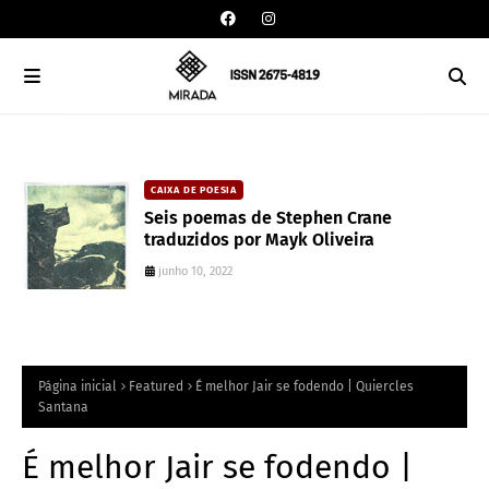
DAVISON SOUZA
CAIXA DE POESIA
10 anos da política de cotas raciais no
Seis poemas de Stephen Crane
Brasil: um ponto de ruptura na
traduzidos por Mayk Oliveira
colonialidade
junho 10, 2022
junho 10, 2022
Página inicial
Featured
É melhor Jair se fodendo | Quiercles
Santana
É melhor Jair se fodendo |