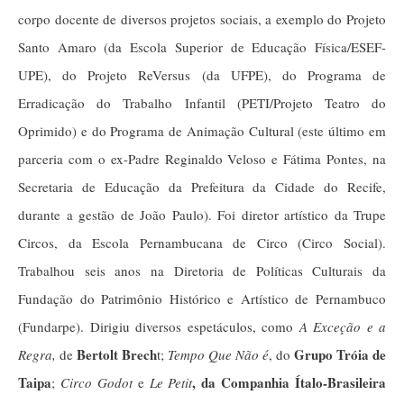
corpo docente de diversos projetos sociais, a exemplo do Projeto
Santo Amaro (da Escola Superior de Educação Física/ESEF-
UPE), do Projeto ReVersus (da UFPE), do Programa de
Erradicação do Trabalho Infantil (PETI/Projeto Teatro do
Oprimido) e do Programa de Animação Cultural (este último em
parceria com o ex-Padre Reginaldo Veloso e Fátima Pontes, na
Secretaria de Educação da Prefeitura da Cidade do Recife,
durante a gestão de João Paulo). Foi diretor artístico da Trupe
Circos, da Escola Pernambucana de Circo (Circo Social).
Trabalhou seis anos na Diretoria de Políticas Culturais da
Fundação do Patrimônio Histórico e Artístico de Pernambuco
(Fundarpe). Dirigiu diversos espetáculos, como
A Exceção e a
Bertolt Brech
Grupo Tróia de
Regra,
de
t;
Tempo Que Não é
, do
Taipa
, da Companhia Ítalo-Brasileira
;
Circo Godot
e
Le Petit