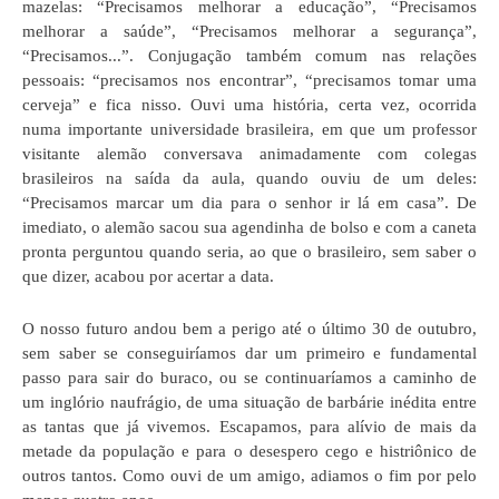
mazelas: “Precisamos melhorar a educação”, “Precisamos
melhorar a saúde”, “Precisamos melhorar a segurança”,
“Precisamos...”. Conjugação também comum nas relações
pessoais: “precisamos nos encontrar”, “precisamos tomar uma
cerveja” e fica nisso. Ouvi uma história, certa vez, ocorrida
numa importante universidade brasileira, em que um professor
visitante alemão conversava animadamente com colegas
brasileiros na saída da aula, quando ouviu de um deles:
“Precisamos marcar um dia para o senhor ir lá em casa”. De
imediato, o alemão sacou sua agendinha de bolso e com a caneta
pronta perguntou quando seria, ao que o brasileiro, sem saber o
que dizer, acabou por acertar a data.
O nosso futuro andou bem a perigo até o último 30 de outubro,
sem saber se conseguiríamos dar um primeiro e fundamental
passo para sair do buraco, ou se continuaríamos a caminho de
um inglório naufrágio, de uma situação de barbárie inédita entre
as tantas que já vivemos. Escapamos, para alívio de mais da
metade da população e para o desespero cego e histriônico de
outros tantos. Como ouvi de um amigo, adiamos o fim por pelo