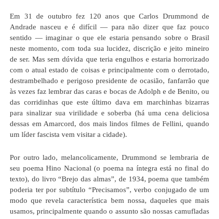
Em 31 de outubro fez 120 anos que Carlos Drummond de
Andrade nasceu e é difícil — para não dizer que faz pouco
sentido — imaginar o que ele estaria pensando sobre o Brasil
neste momento, com toda sua lucidez, discrição e jeito mineiro
de ser. Mas sem dúvida que teria engulhos e estaria horrorizado
com o atual estado de coisas e principalmente com o derrotado,
destrambelhado e perigoso presidente de ocasião, fanfarrão que
às vezes faz lembrar das caras e bocas de Adolph e de Benito, ou
das corridinhas que este último dava em marchinhas bizarras
para sinalizar sua virilidade e soberba (há uma cena deliciosa
dessas em Amarcord, dos mais lindos filmes de Fellini, quando
um líder fascista vem visitar a cidade).
Por outro lado, melancolicamente, Drummond se lembraria de
seu poema Hino Nacional (o poema na íntegra está no final do
texto), do livro “Brejo das almas”, de 1934, poema que também
poderia ter por subtítulo “Precisamos”, verbo conjugado de um
modo que revela característica bem nossa, daqueles que mais
usamos, principalmente quando o assunto são nossas camufladas