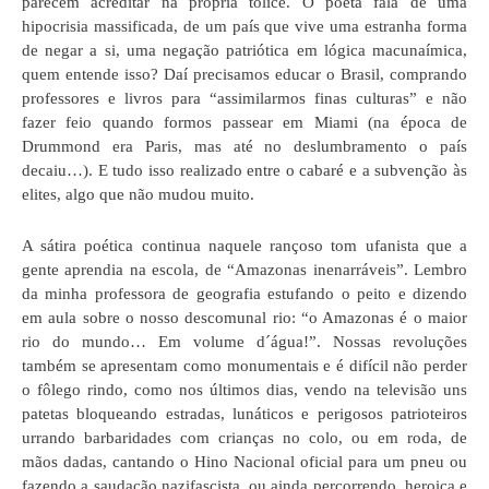
parecem acreditar na própria tolice. O poeta fala de uma
hipocrisia massificada, de um país que vive uma estranha forma
de negar a si, uma negação patriótica em lógica macunaímica,
quem entende isso? Daí precisamos educar o Brasil, comprando
professores e livros para “assimilarmos finas culturas” e não
fazer feio quando formos passear em Miami (na época de
Drummond era Paris, mas até no deslumbramento o país
decaiu…). E tudo isso realizado entre o cabaré e a subvenção às
elites, algo que não mudou muito.
A sátira poética continua naquele rançoso tom ufanista que a
gente aprendia na escola, de “Amazonas inenarráveis”. Lembro
da minha professora de geografia estufando o peito e dizendo
em aula sobre o nosso descomunal rio: “o Amazonas é o maior
rio do mundo… Em volume d´água!”. Nossas revoluções
também se apresentam como monumentais e é difícil não perder
o fôlego rindo, como nos últimos dias, vendo na televisão uns
patetas bloqueando estradas, lunáticos e perigosos patrioteiros
urrando barbaridades com crianças no colo, ou em roda, de
mãos dadas, cantando o Hino Nacional oficial para um pneu ou
fazendo a saudação nazifascista, ou ainda percorrendo, heroica e