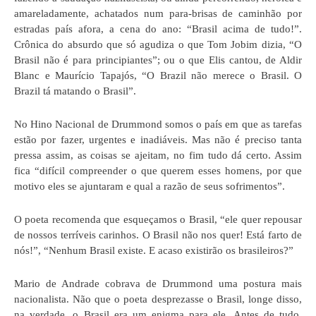
amareladamente, achatados num para-brisas de caminhão por
estradas país afora, a cena do ano: “Brasil acima de tudo!”.
Crônica do absurdo que só agudiza o que Tom Jobim dizia, “O
Brasil não é para principiantes”; ou o que Elis cantou, de Aldir
Blanc e Maurício Tapajós, “O Brazil não merece o Brasil. O
Brazil tá matando o Brasil”.
No Hino Nacional de Drummond somos o país em que as tarefas
estão por fazer, urgentes e inadiáveis. Mas não é preciso tanta
pressa assim, as coisas se ajeitam, no fim tudo dá certo. Assim
fica “difícil compreender o que querem esses homens, por que
motivo eles se ajuntaram e qual a razão de seus sofrimentos”.
O poeta recomenda que esqueçamos o Brasil, “ele quer repousar
de nossos terríveis carinhos. O Brasil não nos quer! Está farto de
nós!”, “Nenhum Brasil existe. E acaso existirão os brasileiros?”
Mario de Andrade cobrava de Drummond uma postura mais
nacionalista. Não que o poeta desprezasse o Brasil, longe disso,
na verdade, o Brasil era um enigma para ele. Antes de tudo,