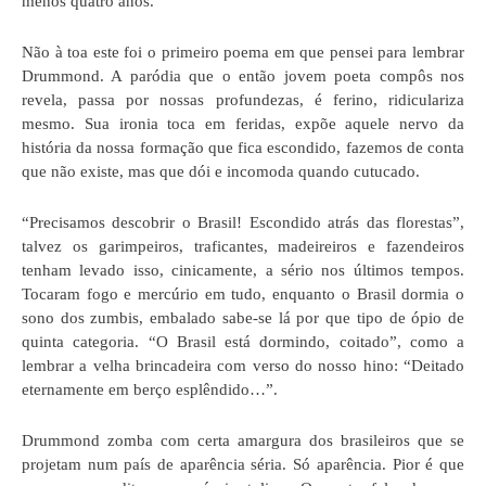
menos quatro anos.
Não à toa este foi o primeiro poema em que pensei para lembrar
Drummond. A paródia que o então jovem poeta compôs nos
revela, passa por nossas profundezas, é ferino, ridiculariza
mesmo. Sua ironia toca em feridas, expõe aquele nervo da
história da nossa formação que fica escondido, fazemos de conta
que não existe, mas que dói e incomoda quando cutucado.
“Precisamos descobrir o Brasil! Escondido atrás das florestas”,
talvez os garimpeiros, traficantes, madeireiros e fazendeiros
tenham levado isso, cinicamente, a sério nos últimos tempos.
Tocaram fogo e mercúrio em tudo, enquanto o Brasil dormia o
sono dos zumbis, embalado sabe-se lá por que tipo de ópio de
quinta categoria. “O Brasil está dormindo, coitado”, como a
lembrar a velha brincadeira com verso do nosso hino: “Deitado
eternamente em berço esplêndido…”.
Drummond zomba com certa amargura dos brasileiros que se
projetam num país de aparência séria. Só aparência. Pior é que