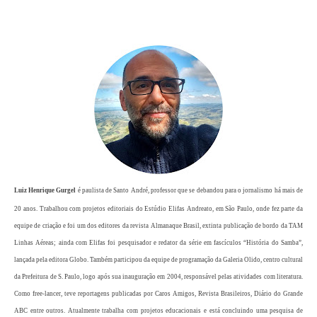
Luiz Henrique Gurgel
é paulista de Santo André, professor que se debandou para o jornalismo há mais de
20 anos. Trabalhou com projetos editoriais do Estúdio Elifas Andreato, em São Paulo, onde fez parte da
equipe de criação e foi um dos editores da revista Almanaque Brasil, extinta publicação de bordo da TAM
Linhas Aéreas; ainda com Elifas foi pesquisador e redator da série em fascículos “História do Samba”,
lançada pela editora Globo. Também participou da equipe de programação da Galeria Olido, centro cultural
da Prefeitura de S. Paulo, logo após sua inauguração em 2004, responsável pelas atividades com literatura.
Como free-lancer, teve reportagens publicadas por Caros Amigos, Revista Brasileiros, Diário do Grande
ABC entre outros. Atualmente trabalha com projetos educacionais e está concluindo uma pesquisa de