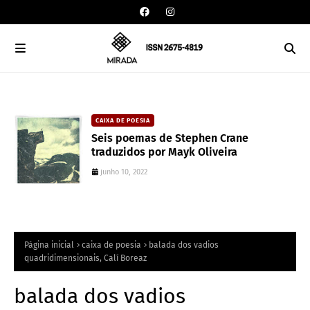
CAIXA DE POESIA
o
Seis poemas de Stephen Crane
traduzidos por Mayk Oliveira
junho 10, 2022
Página inicial
caixa de poesia
balada dos vadios
quadridimensionais, Calí Boreaz
balada dos vadios