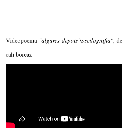
Videopoema
"algures depois \oscilografia"
, de
calí boreaz