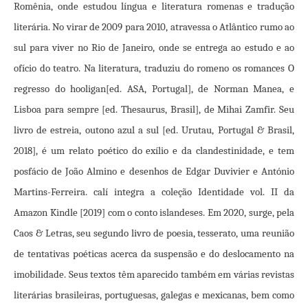
Romênia, onde estudou língua e literatura romenas e tradução
literária. No virar de 2009 para 2010, atravessa o Atlântico rumo ao
sul para viver no Rio de Janeiro, onde se entrega ao estudo e ao
ofício do teatro. Na literatura, traduziu do romeno os romances O
regresso do hooligan[ed. ASA, Portugal], de Norman Manea, e
Lisboa para sempre [ed. Thesaurus, Brasil], de Mihai Zamfir. Seu
livro de estreia, outono azul a sul [ed. Urutau, Portugal & Brasil,
2018], é um relato poético do exílio e da clandestinidade, e tem
posfácio de João Almino e desenhos de Edgar Duvivier e António
Martins-Ferreira. calí integra a coleção Identidade vol. II da
Amazon Kindle [2019] com o conto islandeses. Em 2020, surge, pela
Caos & Letras, seu segundo livro de poesia, tesserato, uma reunião
de tentativas poéticas acerca da suspensão e do deslocamento na
imobilidade. Seus textos têm aparecido também em várias revistas
literárias brasileiras, portuguesas, galegas e mexicanas, bem como