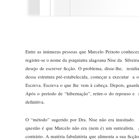
Entre as inúmeras pessoas que Marcelo Peixoto conheceu
registre-se o nome da psiquiatra alagoana Nise da  Silveir
desejo de escrever ficção. O problema, disse-lhe,  residia
dessa estrutura pré-estabelecida, começar a executar  a o
Escreva. Escreva o que lhe vem à cabeça. Depois, guard
Após o período de “hibernação”, retire-o do repouso e  r
definitiva. 
O “método” sugerido por Dra. Nise não era inusitado.  El
questão é que Marcelo não era (nem é) um surrealista.  A
contrário. A matéria fabulatória que alimenta a sua ficç