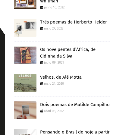
Whitman
junho 10, 2022
Três poemas de Herberto Helder
maio 27, 2022
Os nove pentes d’África, de
Cidinha da Silva
julho 09, 2021
Velhos, de Alê Motta
maio 24, 2020
Dois poemas de Matilde Campilho
abril 08, 2022
Pensando o Brasil de hoje a partir