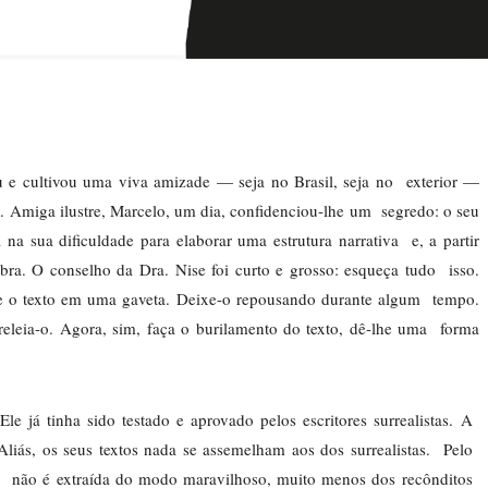
 e cultivou uma viva amizade — seja no Brasil, seja no  exterior — 
a. Amiga ilustre, Marcelo, um dia, confidenciou-lhe um  segredo: o seu 
 na sua dificuldade para elaborar uma estrutura narrativa  e, a partir 
bra. O conselho da Dra. Nise foi curto e grosso: esqueça tudo  isso. 
e o texto em uma gaveta. Deixe-o repousando durante algum  tempo. 
eleia-o. Agora, sim, faça o burilamento do texto, dê-lhe uma  forma 
e já tinha sido testado e aprovado pelos escritores surrealistas. A 
liás, os seus textos nada se assemelham aos dos surrealistas.  Pelo 
ão  não é extraída do modo maravilhoso, muito menos dos recônditos 