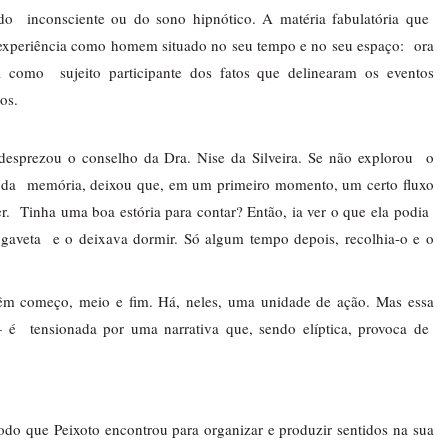
do  inconsciente ou do sono hipnótico. A matéria fabulatória que  
a experiência como homem situado no seu tempo e no seu espaço:  ora 
omo  sujeito participante dos fatos que delinearam os eventos 
os. 
sprezou o conselho da Dra. Nise da Silveira. Se não explorou  o 
s da  memória, deixou que, em um primeiro momento, um certo fluxo 
.  Tinha uma boa estória para contar? Então, ia ver o que ela podia  
gaveta  e o deixava dormir. Só algum tempo depois, recolhia-o e o 
 têm começo, meio e fim. Há, neles, uma unidade de ação. Mas essa 
  tensionada por uma narrativa que, sendo elíptica, provoca de  
modo que Peixoto encontrou para organizar e produzir sentidos na sua 