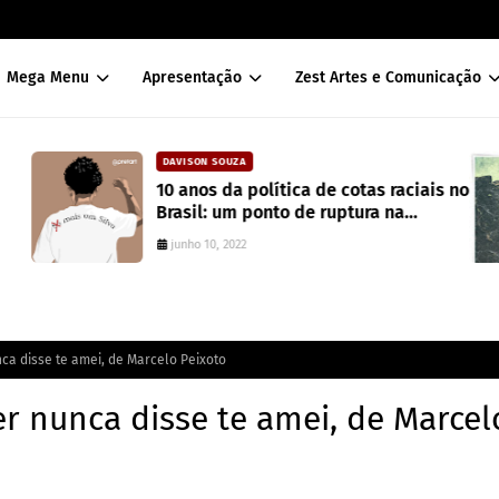
Mega Menu
Apresentação
Zest Artes e Comunicação
DAVISON SOUZA
10 anos da política de cotas raciais no
Brasil: um ponto de ruptura na
colonialidade
junho 10, 2022
a disse te amei, de Marcelo Peixoto
 nunca disse te amei, de Marcel