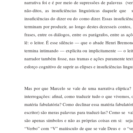
narrativa foi e é por meio de supressões de palavras  (ver
não-ditos, as insuficiências linguísticas daquele que 
insuficiências do dizer ou do como dizer. Essas insuficiên
terminam por produzir, ao longo destes dezesseis contos, um
frases, entre os diálogos, entre os parágrafos, entre as a
lê: o leitor. É esse silêncio — que o abade Henri Bremo
termina intimando — explicita ou implicitamente — o leitor
narrador também fosse, nas tramas e ações puramente textu
esforço cognitivo de suprir as elipses e insuficiências lin
Mas por que Marcelo se vale de uma narrativa elíptica? 
interrogações: afinal, como traduzir tudo o que vivemos
matéria fabulatória? Como declinar essa matéria fabulatór
escritor) são meras palavras para traduzi-las? Como se  
são apenas símbolos e não as próprias coisas em si:  seja
“Verbo” com “V” maiúsculo de que se vale Deus e  o “ve