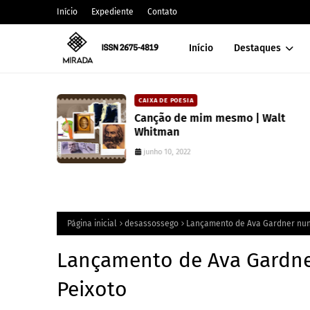
Início
Expediente
Contato
Início
Destaques
CAIXA DE POESIA
 lança
Canção de mim mesmo | Walt
atura
Whitman
junho 10, 2022
Página inicial
desassossego
Lançamento de Ava Gardner nunc
Lançamento de Ava Gardner
Peixoto