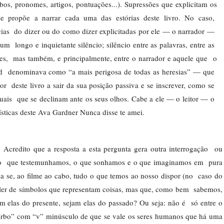
bos, pronomes, artigos, pontuações...). Supressões que explicitam os 
 se propõe a narrar cada uma das estórias deste livro. No caso,  
cias  do dizer ou do como dizer explicitadas por ele — o narrador —  
  longo e inquietante silêncio; silêncio entre as palavras, entre as  
ções,  mas também, e principalmente, entre o narrador e aquele que  o 
nd  denominava como “a mais perigosa de todas as heresias” — que  
  deste livro a sair da sua posição passiva e se inscrever, como se  
ais  que se declinam ante os seus olhos. Cabe a ele — o leitor — o  
guísticas deste Ava Gardner Nunca disse te amei. 
 Acredito que a resposta a esta pergunta gera outra interrogação  ou 
, o  que testemunhamos, o que sonhamos e o que imaginamos em  pura 
ia se, ao filme ao cabo, tudo o que temos ao nosso dispor (no  caso do 
valer de símbolos que representam coisas, mas que, como bem  sabemos, 
m elas do presente, sejam elas do passado? Ou seja: não é  só entre o 
rbo” com “v” minúsculo de que se vale os seres humanos que há uma 