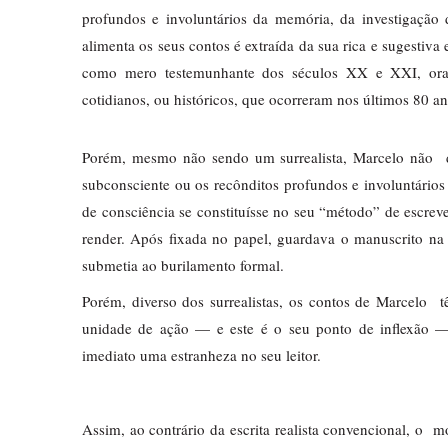
profundos e involuntários da memória, da investigação 
alimenta os seus contos é extraída da sua rica e sugestiv
como mero testemunhante dos séculos XX e XXI, ora c
cotidianos, ou históricos, que ocorreram nos últimos 80 an
Porém, mesmo não sendo um surrealista, Marcelo não  de
subconsciente ou os recônditos profundos e involuntário
de consciência se constituísse no seu “método” de escrever
render. Após fixada no papel, guardava o manuscrito na 
submetia ao burilamento formal. 
Porém, diverso dos surrealistas, os contos de Marcelo 
unidade de ação — e este é o seu ponto de inflexão — é
imediato uma estranheza no seu leitor.
Assim, ao contrário da escrita realista convencional, o  