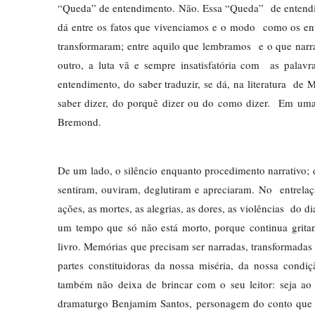
“Queda” de entendimento. Não. Essa “Queda”  de entendim
dá entre os fatos que vivenciamos e o modo  como os enu
transformaram; entre aquilo que lembramos  e o que narr
outro, a luta vã e sempre insatisfatória com  as palavr
entendimento, do saber traduzir, se dá, na literatura  de M
saber dizer, do porquê dizer ou do como dizer.  Em uma 
Bremond. 
De um lado, o silêncio enquanto procedimento narrativo; d
sentiram, ouviram, deglutiram e apreciaram. No  entrelaçar
ações, as mortes, as alegrias, as dores, as violências  do 
um tempo que só não está morto, porque continua gritan
livro. Memórias que precisam ser narradas, transformadas e
partes constituidoras da nossa miséria, da nossa condiç
também não deixa de brincar com o seu leitor: seja a
dramaturgo Benjamim Santos, personagem do conto que dá 