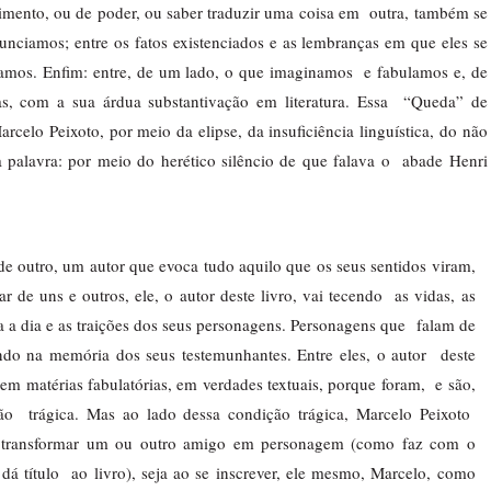
ento, ou de poder, ou saber traduzir uma coisa em  outra, também se 
nciamos; entre os fatos existenciados e as lembranças em que eles se 
amos. Enfim: entre, de um lado, o que imaginamos  e fabulamos e, de 
as, com a sua árdua substantivação em literatura. Essa  “Queda” de 
arcelo Peixoto, por meio da elipse, da insuficiência linguística, do não 
palavra: por meio do herético silêncio de que falava o  abade Henri 
e outro, um autor que evoca tudo aquilo que os seus sentidos viram, 
 de uns e outros, ele, o autor deste livro, vai tecendo  as vidas, as 
dia a dia e as traições dos seus personagens. Personagens que  falam de 
do na memória dos seus testemunhantes. Entre eles, o autor  deste 
m matérias fabulatórias, em verdades textuais, porque foram,  e são, 
ão  trágica. Mas ao lado dessa condição trágica, Marcelo Peixoto  
o transformar um ou outro amigo em personagem (como faz com o 
título  ao livro), seja ao se inscrever, ele mesmo, Marcelo, como 