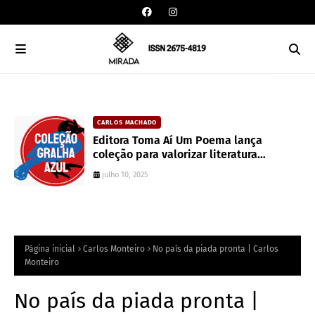
CARLOS MACHADO
an
Editora Toma Aí Um Poema lança
coleção para valorizar literatura
paranaense
julho 10, 2025
Página inicial
Carlos Monteiro
No país da piada pronta | Carlos
Monteiro
No país da piada pronta |