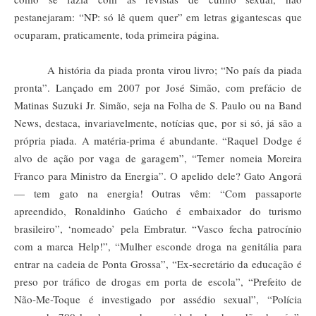
pestanejaram: “NP: só lê quem quer” em letras gigantescas que
ocuparam, praticamente, toda primeira página.
A história da piada pronta virou livro; “No país da piada
pronta”. Lançado em 2007 por José Simão, com prefácio de
Matinas Suzuki Jr. Simão, seja na Folha de S. Paulo ou na Band
News, destaca, invariavelmente, notícias que, por si só, já são a
própria piada. A matéria-prima é abundante. “Raquel Dodge é
alvo de ação por vaga de garagem”, “Temer nomeia Moreira
Franco para Ministro da Energia”. O apelido dele? Gato Angorá
— tem gato na energia! Outras vêm: “Com passaporte
apreendido, Ronaldinho Gaúcho é embaixador do turismo
brasileiro”, ‘nomeado’ pela Embratur. “Vasco fecha patrocínio
com a marca Help!”, “Mulher esconde droga na genitália para
entrar na cadeia de Ponta Grossa”, “Ex-secretário da educação é
preso por tráfico de drogas em porta de escola”, “Prefeito de
Não-Me-Toque é investigado por assédio sexual”, “Polícia