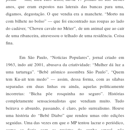
anos, que eram expostos nas laterais das bancas para uma,
digamos, degustação. O que vendia era a manchete. “Morto nu
com bilhete no bolso” — que foi encontrado nas roupas ao lado
do cadáver, “Choveu cavalo no Méier”, de um animal que ao cair
de uma ribanceira, atravessou o telhado de uma residência. Coisa
fina.
Em São Paulo, “Notícias Populares”, jornal criado em
1963, indo até 2001, abusava da criatividade: “Mulher dá luz a
uma tartaruga”. “Bebê atômico assombra São Paulo”, “Quem
tem Ku-ait tem medo” — assim, dessa forma, com as sílabas
separadas em duas linhas ou ainda, aquelas politicamente
incorretas: “Bicha põe rosquinha no seguro”. Histórias
completamente sensacionalistas que vendiam muito. Tudo
beirava o absurdo, passando, é claro, pelo surrealismo. Houve
uma história do “Bebê Diabo” que rendeu umas oito edições
seguidas. Uma das vezes em que o MP tentou lacrar o periódico,
como se fazia com as revistas de cunho sexual, não