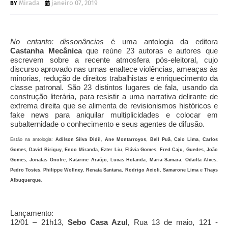
Mirada
janeiro 07, 2019
No entanto: dissonâncias
é uma antologia da editora
Castanha Mecânica
que reúne 23 autoras e autores que
escrevem sobre a recente atmosfera pós-eleitoral, cujo
discurso aprovado nas urnas enaltece violências, ameaças às
minorias, redução de direitos trabalhistas e enriquecimento da
classe patronal. São 23 distintos lugares de fala, usando da
construção literária, para resistir a uma narrativa delirante de
extrema direita que se alimenta de revisionismos históricos e
fake news para aniquilar multiplicidades e colocar em
subalternidade o conhecimento e seus agentes de difusão.
Estão na antologia:
Adilson Silva
Didil
,
Ane Montarroyos
,
Bell Puã
,
Caio Lima
,
Carlos
Gomes
,
David Biriguy
,
Enoo Miranda
,
Ezter Liu
,
Flávia Gomes
,
Fred Caju
,
Guedes
,
João
Gomes
,
Jonatas Onofre
,
Katarine Araújo
,
Lucas Holanda
,
Maria Samara
,
Odailta Alves
,
Pedro Tostes
,
Philippe Wollney
,
Renata Santana
,
Rodrigo Acioli
,
Samarone Lima
e
Thays
Albuquerque
.
Lançamento:
12/01 – 21h13,
Sebo Casa Azu
l, Rua 13 de maio, 121 -