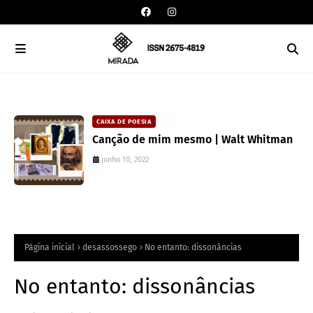
CAIXA DE POESIA
Canção de mim mesmo | Walt Whitman
junho 10, 2022
Página inicial
desassossego
No entanto: dissonâncias
No entanto: dissonâncias