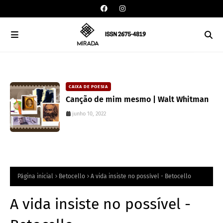
CAIXA DE POESIA
Canção de mim mesmo | Walt Whitman
junho 10, 2022
Página inicial
Betocello
A vida insiste no possível - Betocello
A vida insiste no possível -