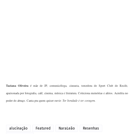
Taciana Oliveira
é mãe de JP, comunicóloga, cineasta, torcedora do Sport Club do Recife,
apaixonada por fotografia, café, cinema, música e literatura. Coleciona memórias e afetos. Acredita no
poder do abraço. Canta pra quem quiser ouvir:
Ter bondade é ter coragem.
alucinação
Featured
NaraLeão
Resenhas