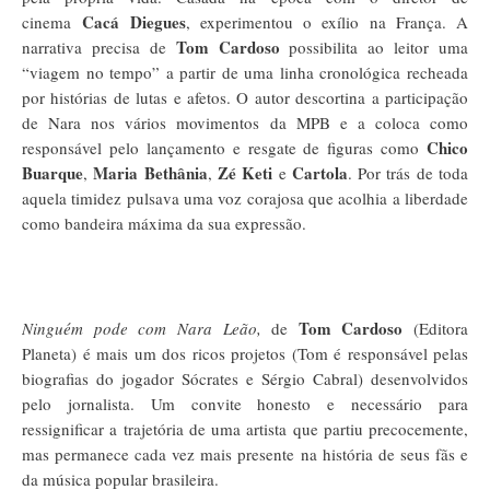
Cacá Diegues
cinema
, experimentou o exílio na França.
A
Tom Cardoso
narrativa precisa de
possibilita ao leitor uma
“viagem no tempo” a partir de uma linha cronológica recheada
por histórias de lutas e afetos. O autor descortina a participação
de Nara nos vários movimentos da MPB e a coloca como
Chico
responsável pelo lançamento e resgate de figuras como
Buarque
Maria Bethânia
Zé Keti
Cartola
,
,
e
. Por trás de toda
aquela timidez pulsava uma voz corajosa que acolhia a liberdade
como bandeira máxima da sua expressão.
Tom Cardoso
Ninguém pode com Nara Leão,
de
(Editora
Planeta) é mais um dos ricos projetos (Tom é responsável pelas
biografias do jogador Sócrates e Sérgio Cabral) desenvolvidos
pelo jornalista. Um convite honesto e necessário para
ressignificar a trajetória de uma artista que partiu precocemente,
mas permanece cada vez mais presente na história de seus fãs e
da música popular brasileira.