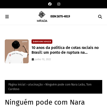
DAVISON SOUZA
an
10 anos da política de cotas raciais no
Brasil: um ponto de ruptura na
colonialidade
junho 10, 2022
Página inicial
alucinação
Ninguém pode com Nara Leão, Tom
Cardoso
Ninguém pode com Nara