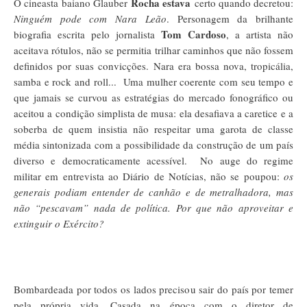
Rocha estava
O cineasta baiano Glauber
certo quando decretou:
Ninguém pode com Nara Leão
. Personagem da brilhante
Tom Cardoso
biografia escrita pelo jornalista
, a artista não
aceitava rótulos, não se permitia trilhar caminhos que não fossem
definidos por suas convicções. Nara era bossa nova, tropicália,
samba e rock and roll...
Uma mulher coerente com seu tempo e
que jamais se curvou as estratégias do mercado fonográfico ou
aceitou a condição simplista de musa: ela desafiava a caretice e a
soberba de quem insistia não respeitar uma garota de classe
média sintonizada com a possibilidade da construção de um país
diverso e democraticamente acessível.
No auge do regime
militar em entrevista ao Diário de Notícias, não se poupou:
os
generais podiam entender de canhão e de metralhadora, mas
não “pescavam” nada de política. Por que não aproveitar e
extinguir o Exército?
Bombardeada por todos os lados precisou sair do país por temer
pela própria vida. Casada na época com o diretor de