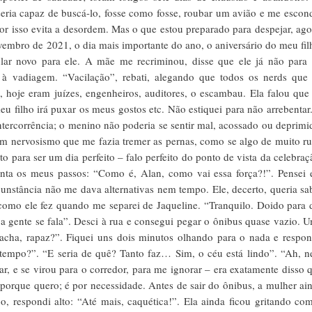
 seria capaz de buscá-lo, fosse como fosse, roubar um avião e me escon
or isso evita a desordem. Mas o que estou preparado para despejar, ago
vembro de 2021, o dia mais importante do ano, o aniversário do meu fil
lar novo para ele. A mãe me recriminou, disse que ele já não para
 à vadiagem. “Vacilação”, rebati, alegando que todos os nerds que
 hoje eram juízes, engenheiros, auditores, o escambau. Ela falou que
eu filho irá puxar os meus gostos etc. Não estiquei para não arrebentar
ntercorrência; o menino não poderia se sentir mal, acossado ou deprimi
m nervosismo que me fazia tremer as pernas, como se algo de muito r
to para ser um dia perfeito – falo perfeito do ponto de vista da celebraç
nta os meus passos: “Como é, Alan, como vai essa força?!”. Pensei
unstância não me dava alternativas nem tempo. Ele, decerto, queria sa
omo ele fez quando me separei de Jaqueline. “Tranquilo. Doido para 
 gente se fala”. Desci à rua e consegui pegar o ônibus quase vazio. 
 acha, rapaz?”. Fiquei uns dois minutos olhando para o nada e respon
 tempo?”. “E seria de quê? Tanto faz… Sim, o céu está lindo”. “Ah, 
ar, e se virou para o corredor, para me ignorar – era exatamente disso 
 porque quero; é por necessidade. Antes de sair do ônibus, a mulher ai
o, respondi alto: “Até mais, caquética!”. Ela ainda ficou gritando co