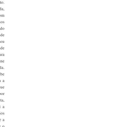
to.
da,
com
nos
ido
 de
seu
 de
ara
ine
da.
abe
a a
que
por
ta,
i a
ãos
e a
e o