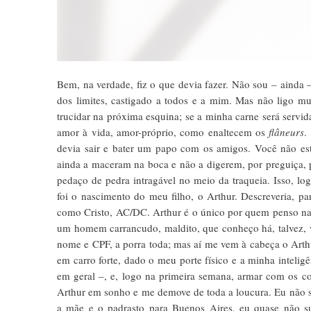
Bem, na verdade, fiz o que devia fazer. Não sou – ainda 
dos limites, castigado a todos e a mim. Mas não ligo m
trucidar na próxima esquina; se a minha carne será servi
amor à vida, amor-próprio, como enaltecem os
flâneurs
.
devia sair e bater um papo com os amigos. Você não está 
ainda a maceram na boca e não a digerem, por preguiça,
pedaço de pedra intragável no meio da traqueia. Isso, lo
foi o nascimento do meu filho, o Arthur. Descreveria, 
como Cristo, AC/DC. Arthur é o único por quem penso nas 
um homem carrancudo, maldito, que conheço há, talvez, 
nome e CPF, a porra toda; mas aí me vem à cabeça o Arthu
em carro forte, dado o meu porte físico e a minha inteli
em geral –, e, logo na primeira semana, armar com os c
Arthur em sonho e me demove de toda a loucura. Eu não se
a mãe e o padrasto para Buenos Aires, eu quase não su