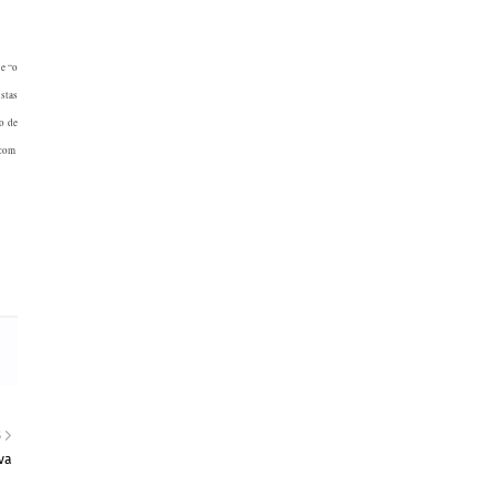
 e “o
istas
vo de
.com
S
va