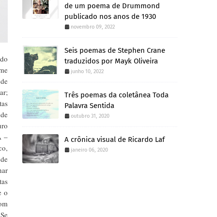
de um poema de Drummond
publicado nos anos de 1930
novembro 09, 2022
Seis poemas de Stephen Crane
ado
traduzidos por Mayk Oliveira
 me
junho 10, 2022
 de
ar;
Três poemas da coletânea Toda
tas
Palavra Sentida
nde
outubro 31, 2020
uro
A –
A crônica visual de Ricardo Laf
co,
janeiro 06, 2020
 de
har
tas
e o
com
 Se