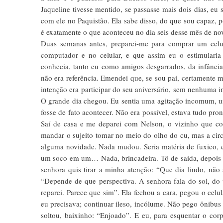
Jaqueline tivesse mentido, se passasse mais dois dias, eu
com ele no Paquistão. Ela sabe disso, do que sou capaz, p
é exatamente o que aconteceu no dia seis desse mês de no
Duas semanas antes, preparei-me para comprar um celu
computador e no celular, e que assim eu o estimularia
conhecia, tanto eu como amigos desgarrados, da infância,
não era referência. Emendei que, se sou pai, certamente m
intenção era participar do seu aniversário, sem nenhuma i
O grande dia chegou. Eu sentia uma agitação incomum, u
fosse de fato acontecer. Não era possível, estava tudo pron
Saí de casa e me deparei com Nelson, o vizinho que co
mandar o sujeito tomar no meio do olho do cu, mas a circ
alguma novidade. Nada mudou. Seria matéria de fuxico, c
um soco em um… Nada, brincadeira. Tô de saída, depois a
senhora quis tirar a minha atenção: “Que dia lindo, não
“Depende de que perspectiva. A senhora fala do sol, do
reparei. Parece que sim”. Ela fechou a cara, pegou o celul
eu precisava; continuar ileso, incólume. Não pego ônibus
soltou, baixinho: “Enjoado”. E eu, para esquentar o corp