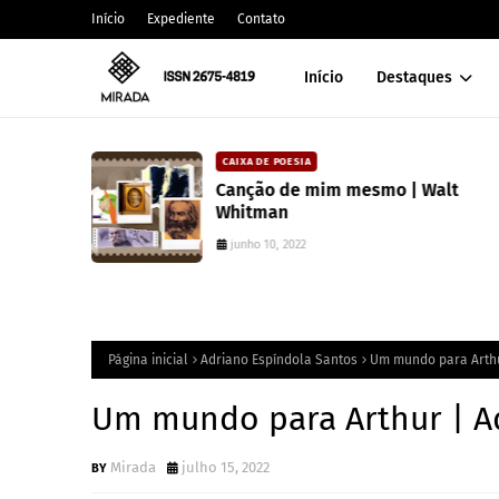
Início
Expediente
Contato
Início
Destaques
CAIXA DE POESIA
 lança
Canção de mim mesmo | Walt
atura
Whitman
junho 10, 2022
Página inicial
Adriano Espíndola Santos
Um mundo para Arthu
Um mundo para Arthur | A
Mirada
julho 15, 2022