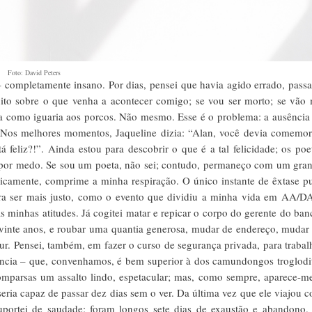
Foto: David Peters
– completamente insano. Por dias, pensei que havia agido errado, pass
uito sobre o que venha a acontecer comigo; se vou ser morto; se vão
da como iguaria aos porcos. Não mesmo. Esse é o problema: a ausência
 Nos melhores momentos, Jaqueline dizia: “Alan, você devia comemor
feliz?!”. Ainda estou para descobrir o que é a tal felicidade; os poe
 por medo. Se sou um poeta, não sei; contudo, permaneço com um gra
gicamente, comprime a minha respiração. O único instante de êxtase p
para ser mais justo, como o evento que dividiu a minha vida em AA/D
minhas atitudes. Já cogitei matar e repicar o corpo do gerente do ban
vinte anos, e roubar uma quantia generosa, mudar de endereço, mudar
r. Pensei, também, em fazer o curso de segurança privada, para trabal
gência – que, convenhamos, é bem superior à dos camundongos troglodi
omparsas um assalto lindo, espetacular; mas, como sempre, aparece-m
ria capaz de passar dez dias sem o ver. Da última vez que ele viajou 
portei de saudade; foram longos sete dias de exaustão e abandono.