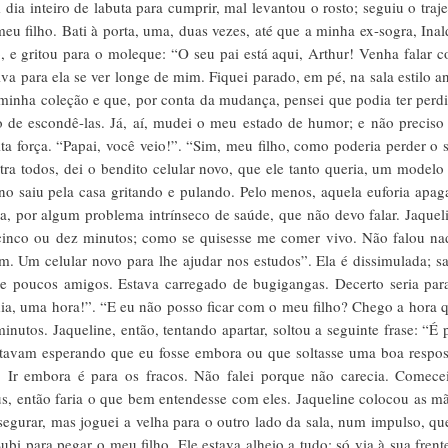
dia inteiro de labuta para cumprir, mal levantou o rosto; seguiu o traje
eu filho. Bati à porta, uma, duas vezes, até que a minha ex-sogra, Inal
 e gritou para o moleque: “O seu pai está aqui, Arthur! Venha falar 
iva para ela se ver longe de mim. Fiquei parado, em pé, na sala estilo a
minha coleção e que, por conta da mudança, pensei que podia ter perd
 de escondê-las. Já, aí, mudei o meu estado de humor; e não preciso
 força. “Papai, você veio!”. “Sim, meu filho, como poderia perder o 
tra todos, dei o bendito celular novo, que ele tanto queria, um modelo
 saiu pela casa gritando e pulando. Pelo menos, aquela euforia apag
, por algum problema intrínseco de saúde, que não devo falar. Jaquel
cinco ou dez minutos; como se quisesse me comer vivo. Não falou na
m. Um celular novo para lhe ajudar nos estudos”. Ela é dissimulada; s
e poucos amigos. Estava carregado de bugigangas. Decerto seria par
ia, uma hora!”. “E eu não posso ficar com o meu filho? Chego a hora 
utos. Jaqueline, então, tentando apartar, soltou a seguinte frase: “É 
stavam esperando que eu fosse embora ou que soltasse uma boa respos
 Ir embora é para os fracos. Não falei porque não carecia. Comece
s, então faria o que bem entendesse com eles. Jaqueline colocou as m
segurar, mas joguei a velha para o outro lado da sala, num impulso, qu
ubi para pegar o meu filho. Ele estava alheio a tudo; só via à sua frent