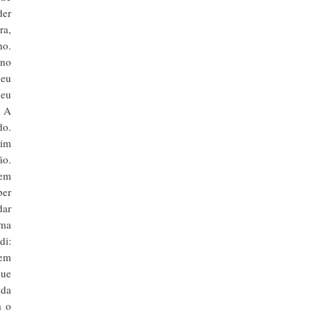
der
ra,
ho.
 no
 eu
 eu
. A
do.
uim
ão.
 em
ber
dar
Uma
di:
nem
que
nda
m o