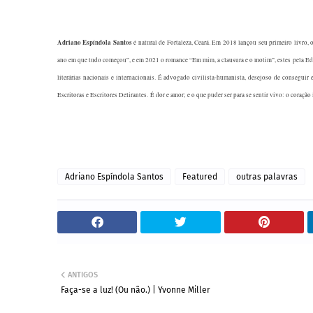
Adriano Espíndola Santos
é natural de Fortaleza, Ceará. Em 2018 lançou seu primeiro livro, 
ano em que tudo começou”, e em 2021 o romance “Em mim, a clausura e o motim”, estes pela Ed
literárias nacionais e internacionais. É advogado civilista-humanista, desejoso de conseguir
Escritoras e Escritores Delirantes.
É dor e amor; e o que puder ser para se sentir vivo: o cora
Adriano Espíndola Santos
Featured
outras palavras
ANTIGOS
Faça-se a luz! (Ou não.) | Yvonne Miller