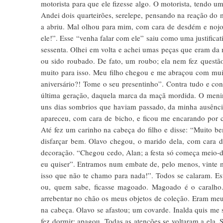
motorista para que ele fizesse algo. O motorista, tendo um 
Andei dois quarteirões, serelepe, pensando na reação do m
a abriu. Mal olhou para mim, com cara de desdém e nojo,
ele!”. Esse “venha falar com ele” saiu como uma justificat
sessenta. Olhei em volta e achei umas peças que eram da 
ou sido roubado. De fato, um roubo; ela nem fez questão
muito para isso. Meu filho chegou e me abraçou com muita
aniversário?! Tome o seu presentinho”. Contra tudo e con
última geração, daquela marca da maçã mordida. O menino
uns dias sombrios que haviam passado, da minha ausência
apareceu, com cara de bicho, e ficou me encarando por 
Até fez um carinho na cabeça do filho e disse: “Muito be
disfarçar bem. Olavo chegou, o marido dela, com cara d
decoração. “Chegou cedo, Alan; a festa só começa meio-d
eu quiser”. Entramos num embate de, pelo menos, vinte min
isso que não te chamo para nada!”. Todos se calaram. E
ou, quem sabe, ficasse magoado. Magoado é o caralho.
arrebentar no chão os meus objetos de coleção. Eram meu
na cabeça. Olavo se afastou; um covarde. Inalda quis me 
fez dormir; apagou. Todas as atenções se voltaram a ela. S