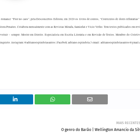
o romance “Flor no caos”, pela Desconcertos Editora; em 2020 os livros de contos, “Contículos de dores refratárias”
itora Penalux. Colabora mensalmente com as Revistas Mirada, Samizdat e Vício Velho. Tem textos publicados em rev
 evoluir – sempre. Mestre em Direito. Especialista em Escrita Literária e em Revisão de Textos. Membro do Coleti
ção inquieto. instagram:@adrianoespindolasantos | Facebok:adriano.espindola.3 email: adrianoespindolasantos@gmail
MAIS RECENTE
O genro do Barão | Wellington Amancio da Sil