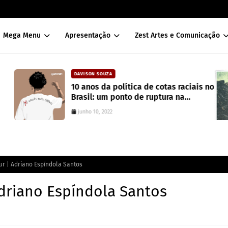
Mega Menu
Apresentação
Zest Artes e Comunicação
DAVISON SOUZA
10 anos da política de cotas raciais no
Brasil: um ponto de ruptura na
colonialidade
junho 10, 2022
r | Adriano Espíndola Santos
driano Espíndola Santos