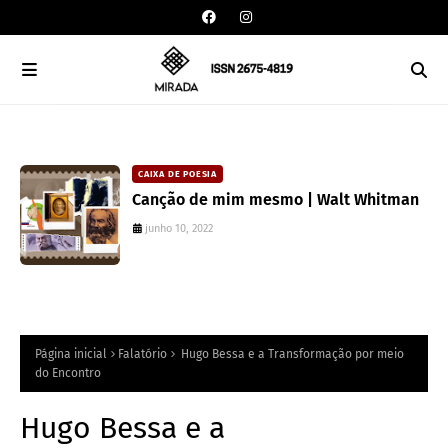
CAIXA DE POESIA
Canção de mim mesmo | Walt Whitman
junho 10, 2022
Página inicial
Falatório
Hugo Bessa e a Transformação por meio
do Encontro
Hugo Bessa e a