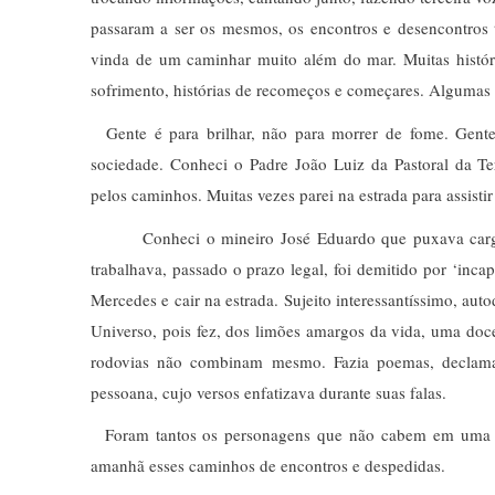
passaram a ser os mesmos, os encontros e desencontros
vinda de um caminhar muito além do mar. Muitas histórias
sofrimento, histórias de recomeços e começares. Algumas 
Gente é para brilhar, não para morrer de fome. Gente
sociedade. Conheci o Padre João Luiz da Pastoral da Ter
pelos caminhos. Muitas vezes parei na estrada para assist
Conheci o mineiro José Eduardo que puxava carg
trabalhava, passado o prazo legal, foi demitido por ‘inca
Mercedes e cair na estrada. Sujeito interessantíssimo, au
Universo, pois fez, dos limões amargos da vida, uma doc
rodovias não combinam mesmo. Fazia poemas, declamav
pessoana, cujo versos enfatizava durante suas falas.
Foram tantos os personagens que não cabem em uma só
amanhã esses caminhos de encontros e despedidas.