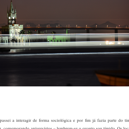
ei a interagir de forma sociológica e por fim já fazia parte do ti
oz, comemorando aniversários – lembrem-se o quanto sou tímido. Os loc