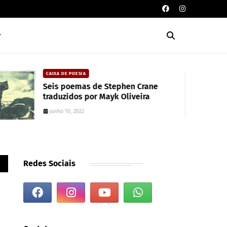
CAIXA DE POESIA
EL
Seis poemas de Stephen Crane
Le
traduzidos por Mayk Oliveira
ce
junho 10, 2022
a
Redes Sociais