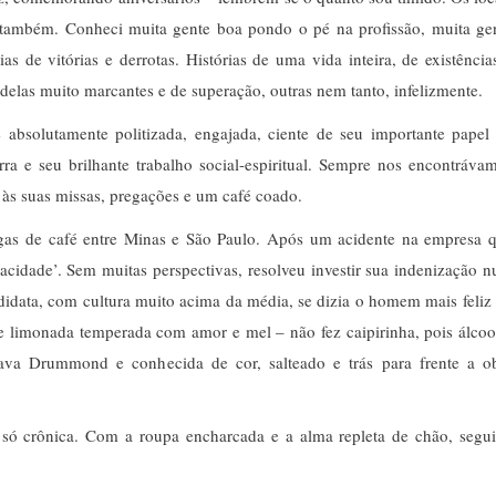
 também. Conheci muita gente boa pondo o pé na profissão, muita ge
 de vitórias e derrotas. Histórias de uma vida inteira, de existência
delas muito marcantes e de superação, outras nem tanto, infelizmente.
 absolutamente politizada, engajada, ciente de seu importante papel
ra e seu brilhante trabalho social-espiritual. Sempre nos encontráva
ir às suas missas, pregações e um café coado.
as de café entre Minas e São Paulo. Após um acidente na empresa 
pacidade’. Sem muitas perspectivas, resolveu investir sua indenização 
todidata, com cultura muito acima da média, se dizia o homem mais feliz
e limonada temperada com amor e mel – não fez caipirinha, pois álcoo
a Drummond e conhecida de cor, salteado e trás para frente a o
 crônica. Com a roupa encharcada e a alma repleta de chão, segui