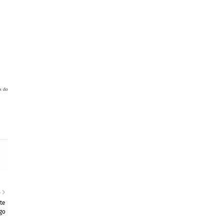
s do
S
te
go