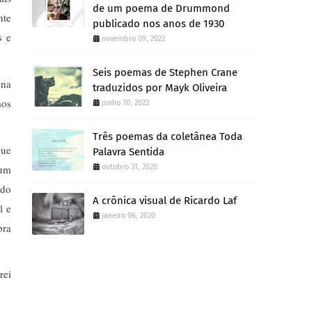
de um poema de Drummond
nte
publicado nos anos de 1930
s e
novembro 09, 2022
Seis poemas de Stephen Crane
 na
traduzidos por Mayk Oliveira
mos
junho 10, 2022
Três poemas da coletânea Toda
que
Palavra Sentida
num
outubro 31, 2020
 do
A crônica visual de Ricardo Laf
l e
janeiro 06, 2020
bra
rei