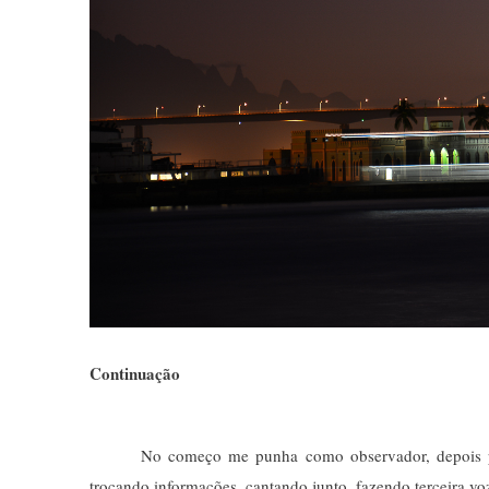
Continuação
No começo me punha como observador, depois pass
trocando informações, cantando junto, fazendo terceira v