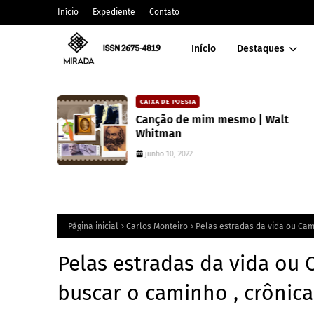
Início
Expediente
Contato
Início
Destaques
CAIXA DE POESIA
Canção de mim mesmo | Walt
Whitman
junho 10, 2022
Página inicial
Carlos Monteiro
Pelas estradas da vida ou Cam
Pelas estradas da vida ou
buscar o caminho , crônica