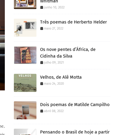
Whitman
junho 10, 2022
Três poemas de Herberto Helder
maio 27, 2022
Os nove pentes d’África, de
Cidinha da Silva
julho 09, 2021
Velhos, de Alê Motta
maio 24, 2020
Dois poemas de Matilde Campilho
abril 08, 2022
me,
Pensando o Brasil de hoje a partir
ais