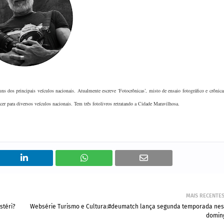
uns dos principais veículos nacionais. Atualmente escreve ‘Fotocrônicas’, misto de ensaio fotográfico e crônica
cer para diversos veículos nacionais. Tem três fotolivros retratando a Cidade Maravilhosa.
MAIS RECENTE
stéri?
Websérie Turismo e Cultura:#deumatch lança segunda temporada nes
domin