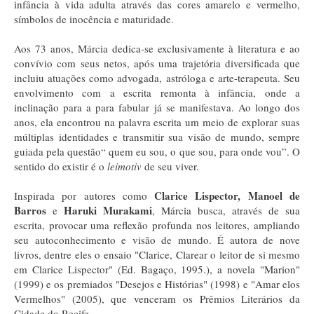
infância à vida adulta através das cores amarelo e vermelho,
símbolos de inocência e maturidade.
Aos 73 anos, Márcia dedica-se exclusivamente à literatura e ao
convívio com seus netos, após uma trajetória diversificada que
incluiu atuações como advogada, astróloga e arte-terapeuta. Seu
envolvimento com a escrita remonta à infância, onde a
inclinação para a para fabular já se manifestava. Ao longo dos
anos, ela encontrou na palavra escrita um meio de explorar suas
múltiplas identidades e transmitir sua visão de mundo, sempre
guiada pela questão“ quem eu sou, o que sou, para onde vou”. O
sentido do existir é o
leimotiv
de seu viver.
Clarice Lispector, Manoel de
Inspirada por autores como
Barros
Haruki Murakami
e
, Márcia busca, através de sua
escrita, provocar uma reflexão profunda nos leitores, ampliando
seu autoconhecimento e visão de mundo. É autora de nove
livros, dentre eles o ensaio "Clarice, Clarear o leitor de si mesmo
em Clarice Lispector" (Ed. Bagaço, 1995.), a novela "Marion"
(1999) e os premiados "Desejos e Histórias" (1998) e "Amar elos
Vermelhos" (2005), que venceram os Prêmios Literários da
Cidade do Recife.