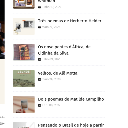
Whitman
junho 10, 2022
Três poemas de Herberto Helder
maio 27, 2022
Os nove pentes d’África, de
Cidinha da Silva
julho 09, 2021
Velhos, de Alê Motta
maio 24, 2020
Dois poemas de Matilde Campilho
abril 08, 2022
pal
to-
Pensando o Brasil de hoje a partir