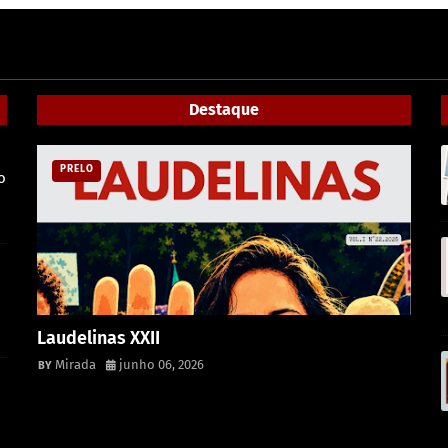
Destaque
PRELO
o
m
Laudelinas XXII
Mirada
junho 06, 2026