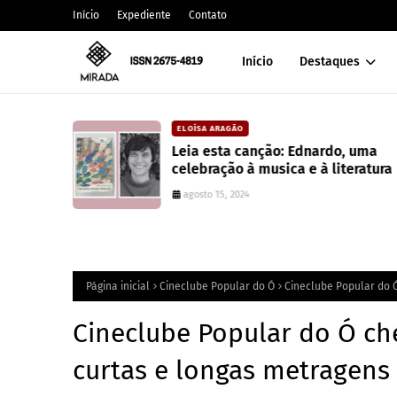
Início
Expediente
Contato
Início
Destaques
ELOÍSA ARAGÃO
s raciais no
Leia esta canção: Ednardo, uma
a na
celebração à musica e à literatura
agosto 15, 2024
Página inicial
Cineclube Popular do Ó
Cineclube Popular do Ó
Cineclube Popular do Ó che
curtas e longas metragens 