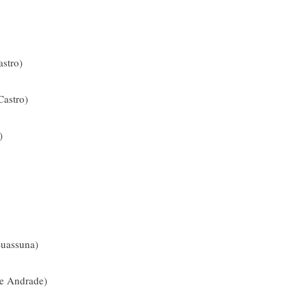
stro)
Castro)
s)
Suassuna)
de Andrade)