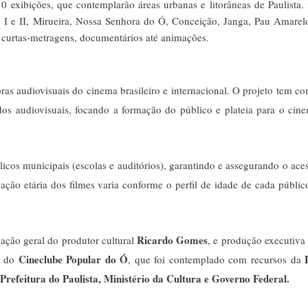
 10 exibições, que contemplarão áreas urbanas e litorâneas de Paulista.
e I e II, Mirueira, Nossa Senhora do Ó, Conceição, Janga, Pau Amarel
de curtas-metragens, documentários até animações.
ras audiovisuais do cinema brasileiro e internacional. O projeto tem c
údos audiovisuais, focando a formação do público e plateia para o cin
os municipais (escolas e auditórios), garantindo e assegurando o ace
cação etária dos filmes varia conforme o perfil de idade de cada públic
Ricardo Gomes
ação geral do produtor cultural
, e produção executiva
Cineclube Popular do Ó
o do
, que foi contemplado com recursos da
Prefeitura do Paulista, Ministério da Cultura e Governo Federal.