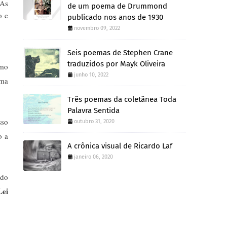
 As
de um poema de Drummond
o e
publicado nos anos de 1930
novembro 09, 2022
Seis poemas de Stephen Crane
traduzidos por Mayk Oliveira
omo
junho 10, 2022
ema
Três poemas da coletânea Toda
Palavra Sentida
sso
outubro 31, 2020
o a
A crônica visual de Ricardo Laf
janeiro 06, 2020
 do
Lei