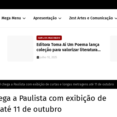
Mega Menu
Apresentação
Zest Artes e Comunicação
CARLOS MACHADO
Editora Toma Aí Um Poema lança
coleção para valorizar literatura
paranaense
julho 10, 2025
 chega a Paulista com exibição de curtas e longas metragens até 11 de outubro
ga a Paulista com exibição de
até 11 de outubro