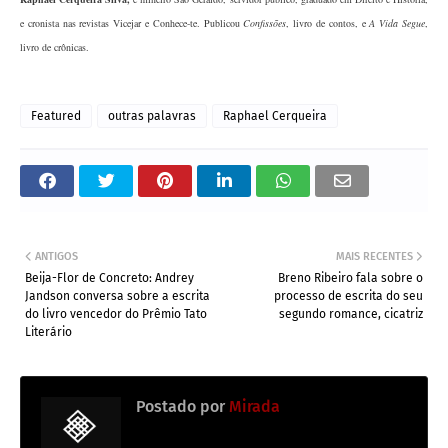
e cronista nas revistas Vicejar e Conhece-te. Publicou
Confissões
, livro de contos, e
A Vida Segue
,
livro de crônicas.
Featured
outras palavras
Raphael Cerqueira
ANTIGOS
MAIS RECENTES
Beija-Flor de Concreto: Andrey
Breno Ribeiro fala sobre o
Jandson conversa sobre a escrita
processo de escrita do seu
do livro vencedor do Prêmio Tato
segundo romance, cicatriz
Literário
Postado por
Mirada