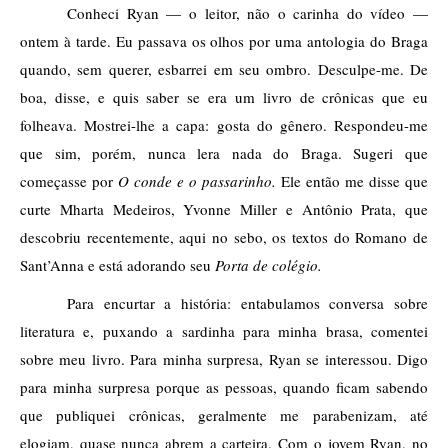
Conheci Ryan — o leitor, não o carinha do vídeo — 
ontem à tarde. Eu passava os olhos por uma antologia do Braga 
quando, sem querer, esbarrei em seu ombro. Desculpe-me. De 
boa, disse, e quis saber se era um livro de crônicas que eu 
folheava. Mostrei-lhe a capa: gosta do gênero. Respondeu-me 
que sim, porém, nunca lera nada do Braga. Sugeri que 
começasse por 
O conde e o passarinho. 
Ele então me disse que 
curte Mharta Medeiros, Yvonne Miller e Antônio Prata, que 
descobriu recentemente, aqui no sebo, os textos do Romano de 
Sant’Anna e está adorando seu 
Porta de colégio.  
Para encurtar a história: entabulamos conversa sobre 
literatura e, puxando a sardinha para minha brasa, comentei 
sobre meu livro. Para minha surpresa, Ryan se interessou. Digo 
para minha surpresa porque as pessoas, quando ficam sabendo 
que publiquei crônicas, geralmente me parabenizam, até 
elogiam, quase nunca abrem a carteira. Com o jovem Ryan, no 