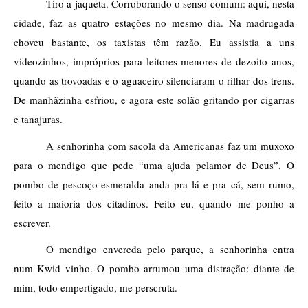
Tiro a jaqueta. Corroborando o senso comum: aqui, nesta 
cidade, faz as quatro estações no mesmo dia. Na madrugada 
choveu bastante, os taxistas têm razão. Eu assistia a uns 
videozinhos, impróprios para leitores menores de dezoito anos, 
quando as trovoadas e o aguaceiro silenciaram o rilhar dos trens. 
De manhãzinha esfriou, e agora este solão gritando por cigarras 
e tanajuras. 
A senhorinha com sacola da Americanas faz um muxoxo 
para o mendigo que pede “uma ajuda pelamor de Deus”. O 
pombo de pescoço-esmeralda anda pra lá e pra cá, sem rumo, 
feito a maioria dos citadinos. Feito eu, quando me ponho a 
escrever.
O mendigo envereda pelo parque, a senhorinha entra 
num Kwid vinho. O pombo arrumou uma distração: diante de 
mim, todo empertigado, me perscruta. 