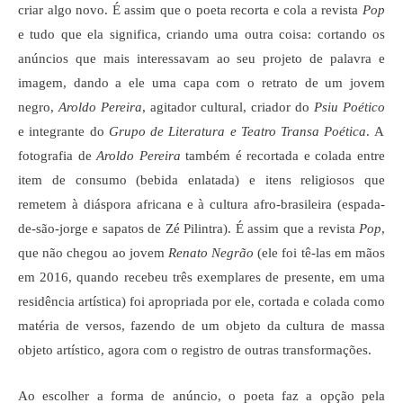
criar algo novo. É assim que o poeta recorta e cola a revista
Pop
e tudo que ela significa, criando uma outra coisa: cortando os
anúncios que mais interessavam ao seu projeto de palavra e
imagem, dando a ele uma capa com o retrato de um jovem
negro,
Aroldo Pereira
, agitador cultural, criador do
Psiu Poético
e integrante do
Grupo de Literatura e Teatro Transa Poética
. A
fotografia de
Aroldo Pereira
também é recortada e colada entre
item de consumo (bebida enlatada) e itens religiosos que
remetem à diáspora africana e à cultura afro-brasileira (espada-
de-são-jorge e sapatos de Zé Pilintra). É assim que a revista
Pop
,
que não chegou ao jovem
Renato Negrão
(ele foi tê-las em mãos
em 2016, quando recebeu três exemplares de presente, em uma
residência artística) foi apropriada por ele, cortada e colada como
matéria de versos, fazendo de um objeto da cultura de massa
objeto artístico, agora com o registro de outras transformações.
Ao escolher a forma de anúncio, o poeta faz a opção pela