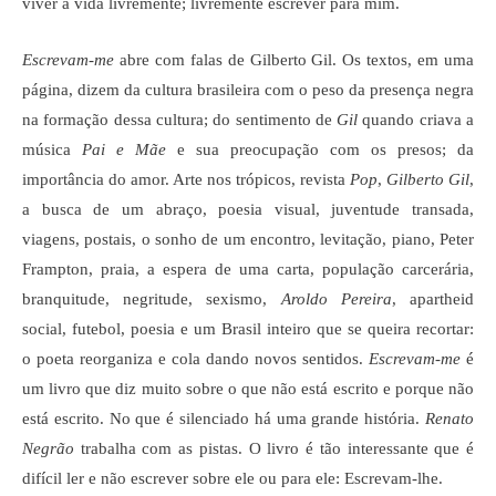
viver a vida livremente; livremente escrever para mim.
Escrevam-me
abre com falas de Gilberto Gil. Os textos, em uma
página, dizem da cultura brasileira com o peso da presença negra
na formação dessa cultura; do sentimento de
Gil
quando criava a
música
Pai e Mãe
e sua preocupação com os presos; da
importância do amor. Arte nos trópicos, revista
Pop
,
Gilberto Gil
,
a busca de um abraço, poesia visual, juventude transada,
viagens, postais, o sonho de um encontro, levitação, piano, Peter
Frampton, praia, a espera de uma carta, população carcerária,
branquitude, negritude, sexismo,
Aroldo Pereira
, apartheid
social, futebol, poesia e um Brasil inteiro que se queira recortar:
o poeta reorganiza e cola dando novos sentidos.
Escrevam-me
é
um livro que diz muito sobre o que não está escrito e porque não
está escrito. No que é silenciado há uma grande história.
Renato
Negrão
trabalha com as pistas. O livro é tão interessante que é
difícil ler e não escrever sobre ele ou para ele: Escrevam-lhe.