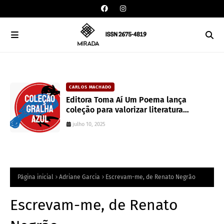
CARLOS MACHADO
an
Editora Toma Aí Um Poema lança
coleção para valorizar literatura
paranaense
julho 10, 2025
Página inicial
Adriane Garcia
Escrevam-me, de Renato Negrão
Escrevam-me, de Renato