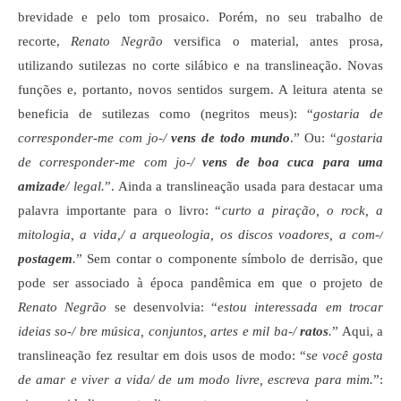
brevidade e pelo tom prosaico. Porém, no seu trabalho de
recorte,
Renato Negrão
versifica o material, antes prosa,
utilizando sutilezas no corte silábico e na translineação. Novas
funções e, portanto, novos sentidos surgem. A leitura atenta se
beneficia de sutilezas como (negritos meus): “
gostaria de
corresponder-me com jo-/
vens de todo mundo
.” Ou: “
gostaria
de corresponder-me com jo-/
vens de boa cuca para uma
amizade
/ legal.
”. Ainda a translineação usada para destacar uma
palavra importante para o livro: “
curto a piração, o rock, a
mitologia, a vida,/ a arqueologia, os discos voadores, a com-/
postagem
.
” Sem contar o componente símbolo de derrisão, que
pode ser associado à época pandêmica em que o projeto de
Renato Negrão
se desenvolvia: “
estou interessada em trocar
ideias so-/ bre música, conjuntos, artes e mil ba-/
ratos
.
” Aqui, a
translineação fez resultar em dois usos de modo: “
se você gosta
de amar e viver a vida/ de um modo livre, escreva para mim.
”: