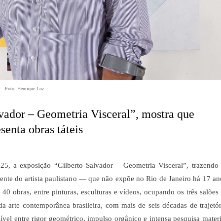
Foto: Henrique Luz
vador – Geometria Visceral”, mostra que
senta obras táteis
5, a exposição “Gilberto Salvador – Geometria Visceral”, trazendo
nte do artista paulistano — que não expõe no Rio de Janeiro há 17 an
40 obras, entre pinturas, esculturas e vídeos, ocupando os três salões
da arte contemporânea brasileira, com mais de seis décadas de trajetór
ível entre rigor geométrico, impulso orgânico e intensa pesquisa materi