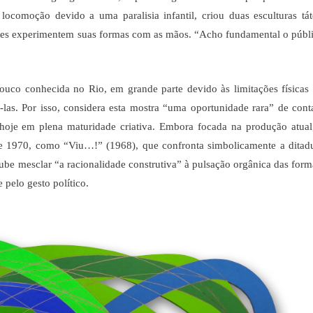
ocomoção devido a uma paralisia infantil, criou duas esculturas tát
antes experimentem suas formas com as mãos. “Acho fundamental o públ
uco conhecida no Rio, em grande parte devido às limitações físicas
-las. Por isso, considera esta mostra “uma oportunidade rara” de cont
hoje em plena maturidade criativa.
Embora focada na produção atual
e 1970, como “Viu…!” (1968), que confronta simbolicamente a ditad
soube mesclar “a racionalidade construtiva” à pulsação orgânica das form
 pelo gesto político.