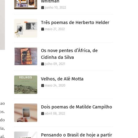
Whitman
junho 10, 2022
Três poemas de Herberto Helder
maio 27, 2022
Os nove pentes d’África, de
Cidinha da Silva
julho 09, 2021
Velhos, de Alê Motta
maio 24, 2020
 ao
Dois poemas de Matilde Campilho
os.
abril 08, 2022
 do
ia,
Pensando o Brasil de hoje a partir
al.