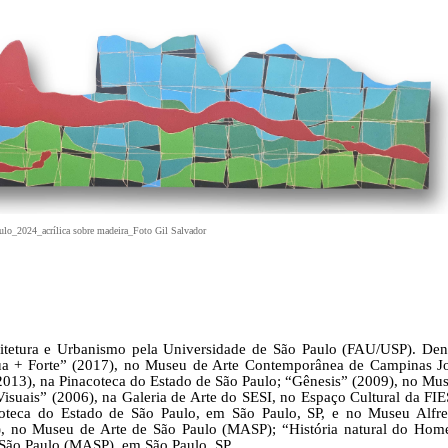
ulo_2024_acrílica sobre madeira_Foto Gil Salvador
itetura e Urbanismo pela Universidade de São Paulo (FAU/USP). Den
a + Forte” (2017), no Museu de Arte Contemporânea de Campinas J
13), na Pinacoteca do Estado de São Paulo; “Gênesis” (2009), no Mu
isuais” (2006), na Galeria de Arte do SESI, no Espaço Cultural da FIE
coteca do Estado de São Paulo, em São Paulo, SP, e no Museu Alfr
5), no Museu de Arte de São Paulo (MASP); “História natural do Ho
 São Paulo (MASP), em São Paulo, SP.