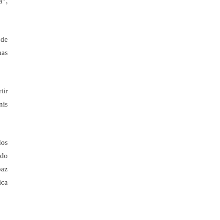
a”,
 de
mas
tir
nis
dos
ndo
paz
ica