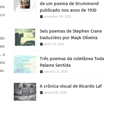
de um poema de Drummond
eis
publicado nos anos de 1930
ico
novembro 09, 2022
Seis poemas de Stephen Crane
traduzidos por Mayk Oliveira
 do
junho 10, 2022
ato
, a
Três poemas da coletânea Toda
ura
Palavra Sentida
as,
outubro 31, 2020
A crônica visual de Ricardo Laf
janeiro 06, 2020