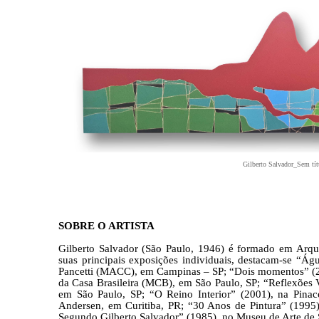
Gilberto Salvador_Sem tít
SOBRE O ARTISTA
Gilberto Salvador (São Paulo, 1946) é formado em Arqu
suas principais exposições individuais, destacam-se “
Águ
Pancetti (MACC), em Campinas – SP; “Dois momentos” (20
da Casa Brasileira (MCB), em São Paulo, SP; “Reflexões V
em São Paulo, SP; “O Reino Interior” (2001), na Pina
Andersen, em Curitiba, PR; “30 Anos de Pintura” (199
Segundo Gilberto Salvador” (1985), no Museu de Arte de