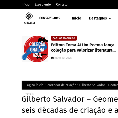
Início
Expediente
Contato
Início
Destaques
CARLOS MACHADO
alt
Editora Toma Aí Um Poema lança
coleção para valorizar literatura
paranaense
julho 10, 2025
Página inicial
corredor de criação
Gilberto Salvador – Geomet
táteis
Gilberto Salvador – Geomet
seis décadas de criação e 