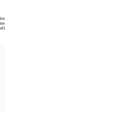
ira
ias
al)