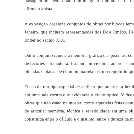
paisagem brasileira quanto no imaginário popular e na mit
afirma o artista.
A exposição organiza conjuntos de obras por blocos temát
Janeiro, que incluem representações dos Dois Irmãos, 
Ender no século XIX.
Outro conjunto remete à memória gráfica das piscinas, co
de recortes em madeira. Há ainda nove obras amarelas em
pintadas e placas de chumbo marteladas, um repertório que 
O uso de um tipo especial de acrílico que polariza a luz
em uma sala escura que evidencia o efeito óptico. Vídeos
obras que não estão na mostra, como aquarelas feitas com
de articular memória, técnica e sensibilidade em uma ob
construída entre o cálculo e o instinto, entre a dureza da m