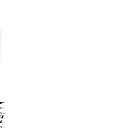
tre
ose
seu
SP,
edo
mem