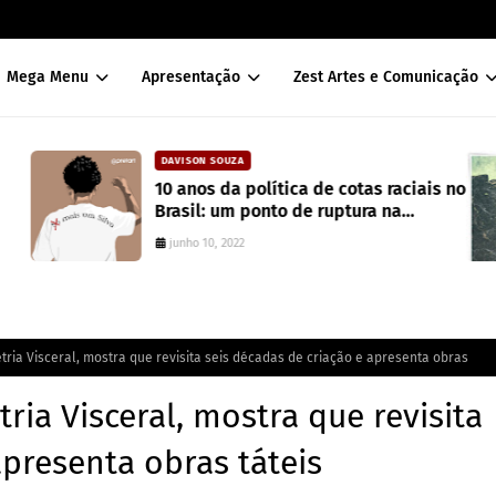
Mega Menu
Apresentação
Zest Artes e Comunicação
DAVISON SOUZA
10 anos da política de cotas raciais no
Brasil: um ponto de ruptura na
colonialidade
junho 10, 2022
ria Visceral, mostra que revisita seis décadas de criação e apresenta obras
ria Visceral, mostra que revisita
apresenta obras táteis