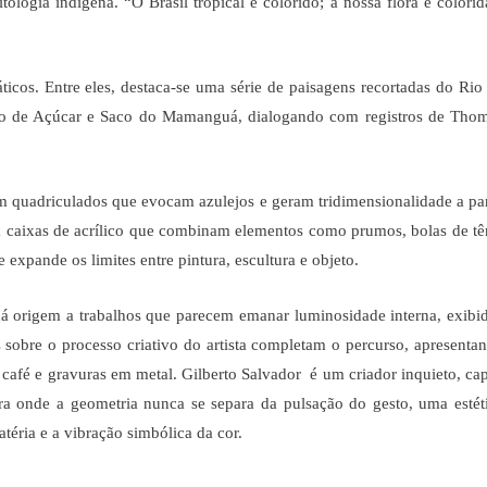
ologia indígena. “O Brasil tropical é colorido; a nossa flora é colorid
icos. Entre eles, destaca-se uma série de paisagens recortadas do Rio
Pão de Açúcar e Saco do Mamanguá, dialogando com registros de Tho
m quadriculados que evocam azulejos e geram tridimensionalidade a par
 caixas de acrílico que combinam elementos como prumos, bolas de tê
expande os limites entre pintura, escultura e objeto.
 dá origem a trabalhos que parecem emanar luminosidade interna, exibi
 sobre o processo criativo do artista completam o percurso, apresenta
 café e gravuras em metal. Gilberto Salvador é um criador inquieto, ca
ra onde a geometria nunca se separa da pulsação do gesto, uma estét
atéria e a vibração simbólica da cor.