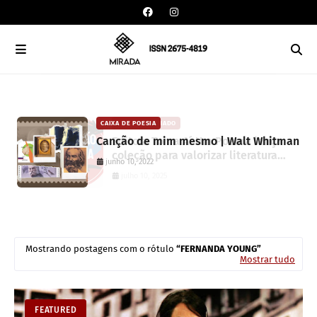
CAIXA DE POESIA
CARLOS MACHADO
Canção de mim mesmo | Walt Whitman
Editora Toma Aí Um Poema lança
coleção para valorizar literatura
junho 10, 2022
paranaense
julho 10, 2025
Mostrando postagens com o rótulo
FERNANDA YOUNG
Mostrar tudo
FEATURED