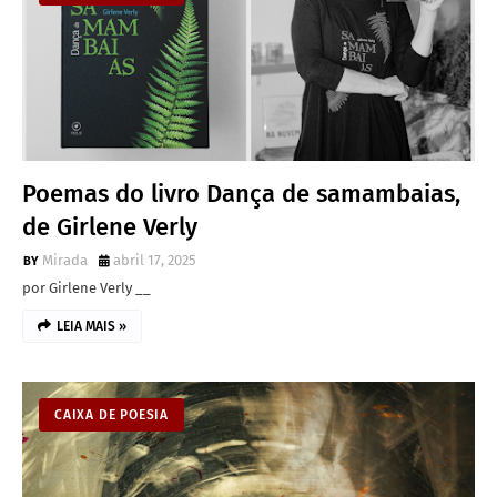
Poemas do livro Dança de samambaias,
de Girlene Verly
Mirada
abril 17, 2025
por Girlene Verly __
LEIA MAIS »
CAIXA DE POESIA