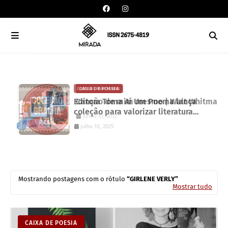
CAIXA DE POESIA
CARLOS MACHADO
Canção de mim mesmo | Walt Whitman
Editora Toma Aí Um Poema lança
coleção para valorizar literatura
junho 10, 2022
paranaense
julho 10, 2025
Mostrando postagens com o rótulo
GIRLENE VERLY
Mostrar tudo
CAIXA DE POESIA