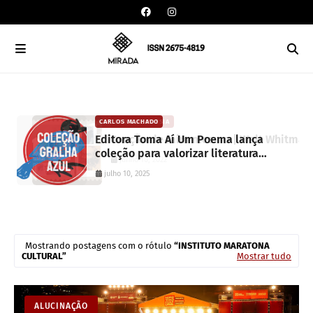
CAIXA DE POESIA
CARLOS MACHADO
Canção de mim mesmo | Walt Whitman
Editora Toma Aí Um Poema lança
coleção para valorizar literatura
junho 10, 2022
paranaense
julho 10, 2025
Mostrando postagens com o rótulo
INSTITUTO MARATONA
CULTURAL
Mostrar tudo
ALUCINAÇÃO