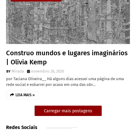
Construo mundos e lugares imaginários
| Olivia Kemp
Mirada
novembro 28, 2020
por Taciana Oliveira__ Há alguns dias acessei uma página de uma
rede social e esbarrei por acaso em uma das obr…
LEIA MAIS »
Carregar mais postagens
Redes Sociais