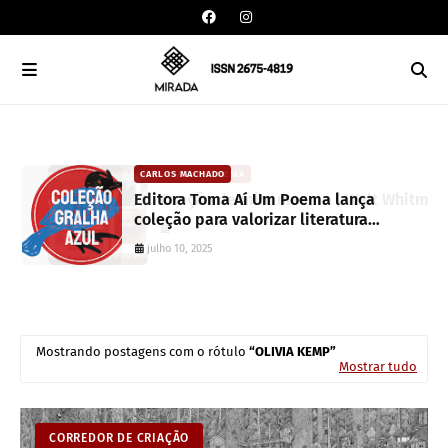
CAIXA DE POESIA
CARLOS MACHADO
Canção de mim mesmo | Walt Whitman
Editora Toma Aí Um Poema lança
coleção para valorizar literatura
junho 10, 2022
paranaense
julho 10, 2025
Mostrando postagens com o rótulo
OLIVIA KEMP
Mostrar tudo
CORREDOR DE CRIAÇÃO