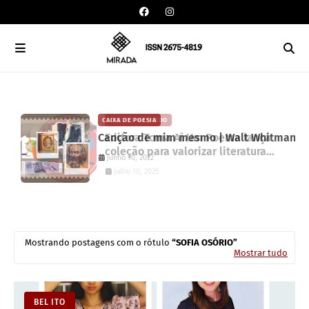
CAIXA DE POESIA
CARLOS MACHADO
Canção de mim mesmo | Walt Whitman
Editora Toma Aí Um Poema lança
coleção para valorizar literatura
junho 10, 2022
paranaense
julho 10, 2025
Mostrando postagens com o rótulo
SOFIA OSÓRIO
Mostrar tudo
BEL ITO