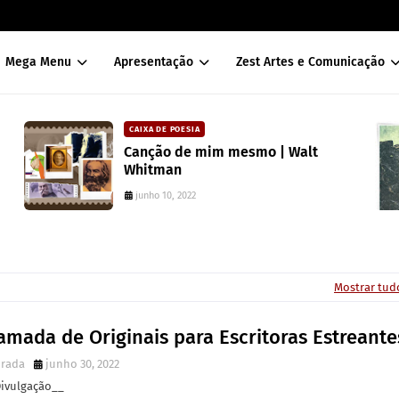
Mega Menu
Apresentação
Zest Artes e Comunicação
CAIXA DE POESIA
| Walt
Seis poemas de Stephen Cran
traduzidos por Mayk Oliveira
junho 10, 2022
Mostrar tud
amada de Originais para Escritoras Estreante
irada
junho 30, 2022
Divulgação__