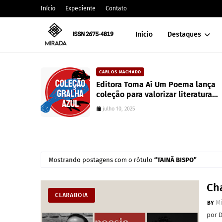
Início
Expediente
Contato
Início
Destaques
CAIXA DE POESIA
í Um Poema lança
Canção de mim mesmo 
orizar literatura
Whitman
junho 10, 2022
Mostrando postagens com o rótulo
TAINÃ BISPO
Ch
CLARABOIA
M
por 