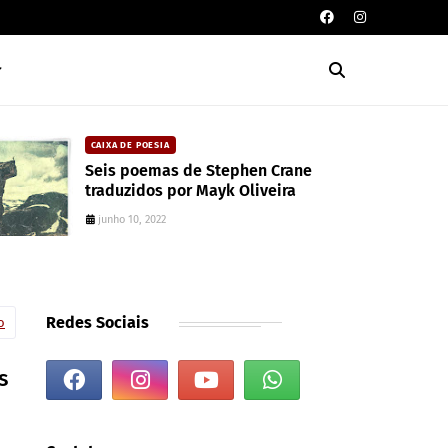
DAVISON SOUZA
e
10 anos da política de cotas raciais n
Brasil: um ponto de ruptura na
colonialidade
junho 10, 2022
Redes Sociais
o
s