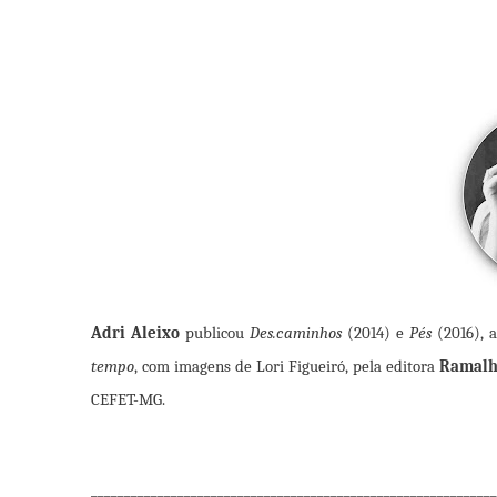
Adri Aleixo
publicou
Des.caminhos
(2014) e
Pés
(2016), 
tempo
, com imagens de Lori Figueiró, pela editora
Ramalh
CEFET-MG.
_____________________________________________________________