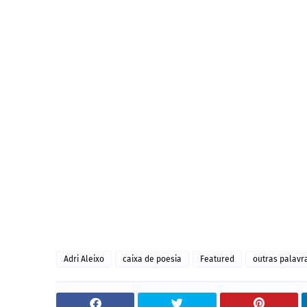
Adri Aleixo
caixa de poesia
Featured
outras palavr