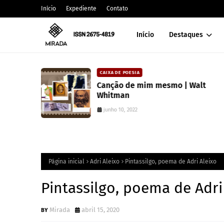
Início
Expediente
Contato
Início
Destaques
CAIXA DE POESIA
 lança
Canção de mim mesmo | Walt
atura
Whitman
junho 10, 2022
Página inicial
Adri Aleixo
Pintassilgo, poema de Adri Aleixo
Pintassilgo, poema de Adri
Mirada
abril 15, 2020