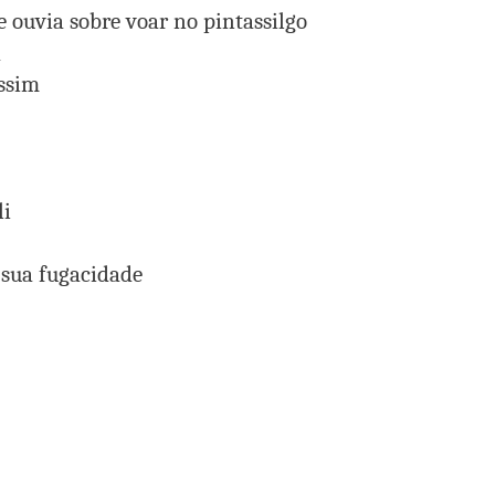
e ouvia sobre voar no pintassilgo
a
assim
li
 sua fugacidade