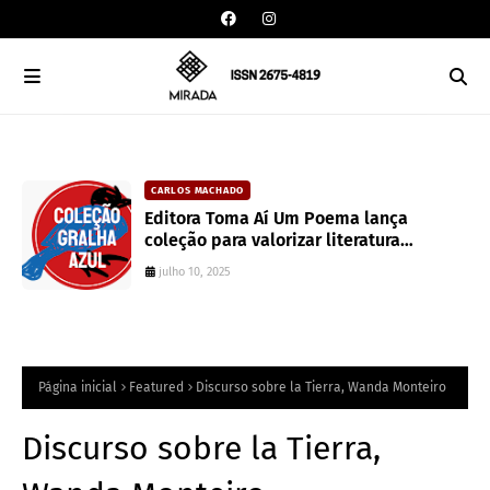
CARLOS MACHADO
an
Editora Toma Aí Um Poema lança
coleção para valorizar literatura
paranaense
julho 10, 2025
Página inicial
Featured
Discurso sobre la Tierra, Wanda Monteiro
Discurso sobre la Tierra,