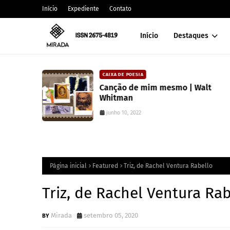
Início
Expediente
Contato
Início
Destaques
CAIXA DE POESIA
 lança
Canção de mim mesmo | Walt
atura
Whitman
junho 10, 2022
Página inicial
Featured
Triz, de Rachel Ventura Rabello
Triz, de Rachel Ventura Ra
Mirada
setembro 05, 2020