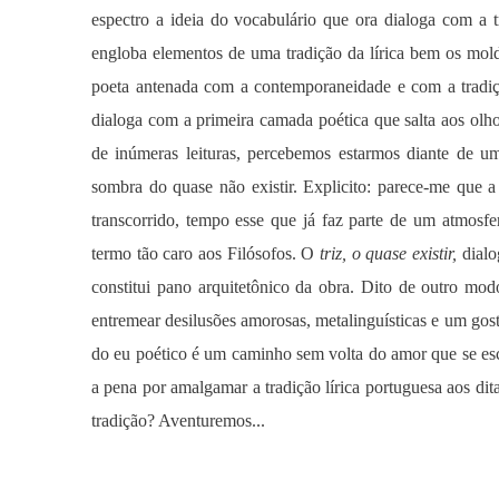
espectro a ideia do vocabulário que ora dialoga com a 
engloba elementos de uma tradição da lírica bem os mo
poeta antenada com a contemporaneidade e com a tradi
dialoga com a primeira camada poética que salta aos olh
de inúmeras leituras, percebemos estarmos diante de u
sombra do quase não existir. Explicito: parece-me que 
transcorrido, tempo esse que já faz parte de um atmosfer
termo tão caro aos Filósofos. O
triz, o quase existir,
dialo
constitui pano arquitetônico da obra. Dito de outro mo
entremear desilusões amorosas, metalinguísticas e um go
do eu poético é um caminho sem volta do amor que se esca
a pena por amalgamar a tradição lírica portuguesa aos 
tradição? Aventuremos...