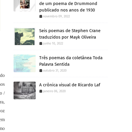
de um poema de Drummond
publicado nos anos de 1930
novembro 09, 2022
Seis poemas de Stephen Crane
traduzidos por Mayk Oliveira
junho 10, 2022
Três poemas da coletânea Toda
Palavra Sentida
outubro 31, 2020
ndo
os
A crônica visual de Ricardo Laf
janeiro 06, 2020
o /
ra,
voz
gem
omo