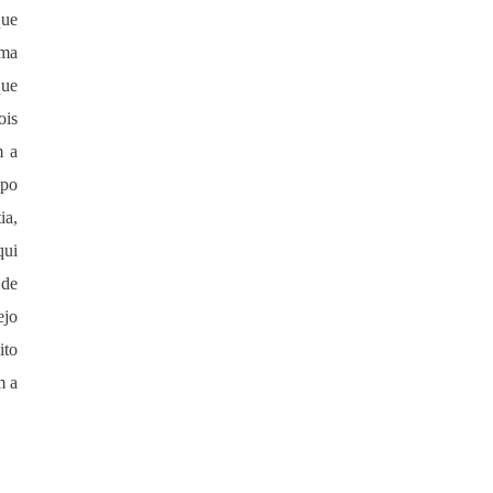
que
uma
que
ois
m a
mpo
ia,
qui
 de
ejo
ito
m a