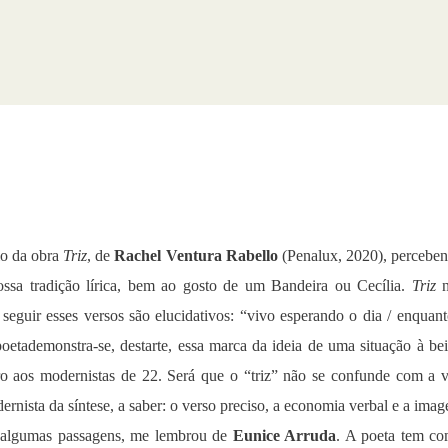
lo da obra
Triz
, de
Rachel Ventura Rabello
(Penalux, 2020), percebe
sa tradição lírica, bem ao gosto de um Bandeira ou Cecília.
Triz
n
eguir esses versos são elucidativos: “vivo esperando o dia / enquant
poetademonstra-se, destarte, essa marca da ideia de uma situação à bei
caro aos modernistas de 22. Será que o “triz” não se confunde com a 
rnista da síntese, a saber: o verso preciso, a economia verbal e a ima
m algumas passagens, me lembrou de
Eunice Arruda
. A poeta tem c