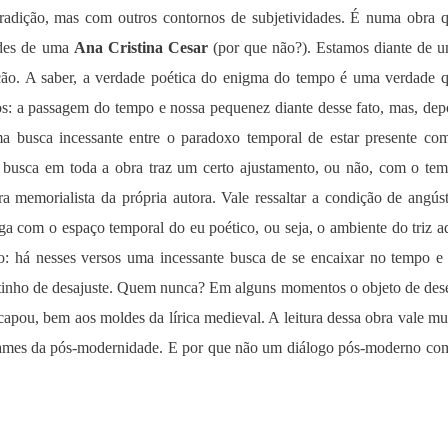
tradição, mas com outros contornos de subjetividades. É numa obra 
ldes de uma
Ana Cristina Cesar
(por que não?). Estamos diante de 
ção. A saber, a verdade poética do enigma do tempo é uma verdade 
os: a passagem do tempo e nossa pequenez diante desse fato, mas, dep
ma busca incessante entre o paradoxo temporal de estar presente co
a busca em toda a obra traz um certo ajustamento, ou não, com o te
a memorialista da própria autora. Vale ressaltar a condição de angúst
ga com o espaço temporal do eu poético, ou seja, o ambiente do triz a
do: há nesses versos uma incessante busca de se encaixar no tempo e
stinho de desajuste. Quem nunca? Em alguns momentos o objeto de des
pou, bem aos moldes da lírica medieval. A leitura dessa obra vale mu
ditames da pós-modernidade. E por que não um diálogo pós-moderno co