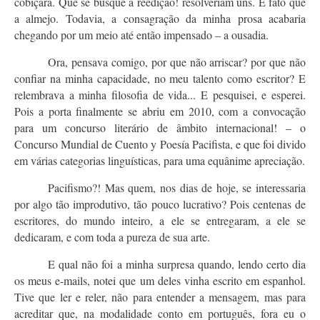
cobiçara. Que se busque a reedição! resolveriam uns. É fato que
a almejo. Todavia, a consagração da minha prosa acabaria
chegando por um meio até então impensado – a ousadia.
Ora, pensava comigo, por que não arriscar? por que não
confiar na minha capacidade, no meu talento como escritor? E
relembrava a minha filosofia de vida... E pesquisei, e esperei.
Pois a porta finalmente se abriu em 2010, com a convocação
para um concurso literário de âmbito internacional! – o
Concurso Mundial de Cuento y Poesía Pacifista, e que foi divido
em várias categorias linguísticas, para uma equânime apreciação.
Pacifismo?! Mas quem, nos dias de hoje, se interessaria
por algo tão improdutivo, tão pouco lucrativo? Pois centenas de
escritores, do mundo inteiro, a ele se entregaram, a ele se
dedicaram, e com toda a pureza de sua arte.
E qual não foi a minha surpresa quando, lendo certo dia
os meus e-mails, notei que um deles vinha escrito em espanhol.
Tive que ler e reler, não para entender a mensagem, mas para
acreditar que, na modalidade conto em português, fora eu o