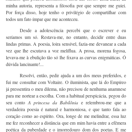
minha autoria, representa a filosofia por que
sempre me guiei.
Por força disso, hoje tenho o privilégio de compartilhar com
todos um
fato ímpar que me aconteceu.
Desde a adolescência percebi que o escrever e eu
seríamos um só. Restava-me, no entanto, decidir entre duas
lindas primas. A poesia, loira sensível, fazia-me devanear a cada
vez que lhe escutava a voz melíflua. A prosa, morena fogosa,
levava-me à ebulição tão só lhe fixava as curvas enigmáticas. Ó
dúvida lancinante!...
Resolvi, então, pedir ajuda a um dos meus preferidos, e
fui me consultar com Voltaire. O iluminista, que lá do Empíreo
já pressentira o meu dilema, não precisou de nenhuma anamnese
para me nortear a escolha. Com a habitual perspicácia, pegou do
seu conto
A princesa da Babilônia
e relembrou-me que a
verdadeira poesia é natural e harmoniosa, e que tanto fala ao
coração como ao espírito. Ora, longe de me melindrar, essa luz
me fez reconhecer a distância que em mim havia entre a efêmera
poética da puberdade e o imorredouro dom dos poetas. E me