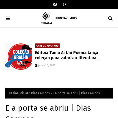
CARLOS MACHADO
an
Editora Toma Aí Um Poema lança
coleção para valorizar literatura
paranaense
julho 10, 2025
Página inicial
Dias Campos
E a porta se abriu | Dias Campos
E a porta se abriu | Dias