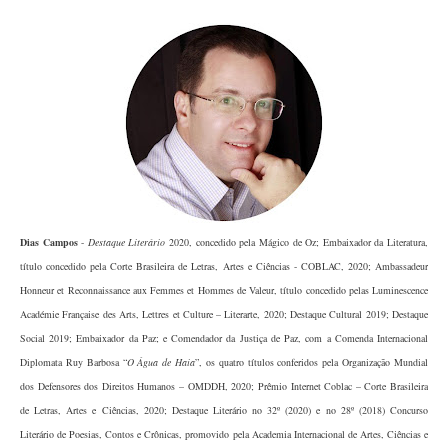
Dias Campos
-
Destaque Literário
2020, concedido pela Mágico de Oz; Embaixador da Literatura,
título concedido pela Corte Brasileira de Letras, Artes e Ciências - COBLAC, 2020; Ambassadeur
Honneur et Reconnaissance aux Femmes et Hommes de Valeur, título concedido pelas Luminescence
Académie Française des Arts, Lettres et Culture – Literarte, 2020; Destaque Cultural 2019; Destaque
Social 2019; Embaixador da Paz; e Comendador da Justiça de Paz, com a Comenda Internacional
Diplomata Ruy Barbosa “
O Água de Haia
”, os quatro títulos conferidos pela Organização Mundial
dos Defensores dos Direitos Humanos – OMDDH, 2020; Prêmio Internet Coblac – Corte Brasileira
de Letras, Artes e Ciências, 2020; Destaque Literário no 32º (2020) e no 28º (2018) Concurso
Literário de Poesias, Contos e Crônicas, promovido pela Academia Internacional de Artes, Ciências e