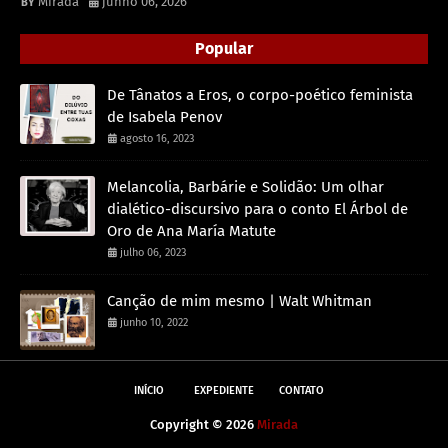
Mirada
junho 06, 2026
Popular
De Tânatos a Eros, o corpo-poético feminista
de Isabela Penov
agosto 16, 2023
Melancolia, Barbárie e Solidão: Um olhar
dialético-discursivo para o conto El Árbol de
Oro de Ana María Matute
julho 06, 2023
Canção de mim mesmo | Walt Whitman
junho 10, 2022
INÍCIO
EXPEDIENTE
CONTATO
Copyright ©
2026
Mirada