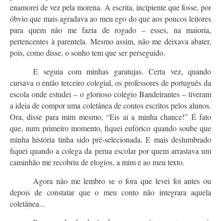
enamorei de vez pela morena. A escrita, incipiente que fosse, por
óbvio que mais agradava ao meu ego do que aos poucos leitores
para quem não me fazia de rogado – esses, na maioria,
pertencentes à parentela. Mesmo assim, não me deixava abater,
pois, como disse, o sonho tem que ser perseguido.
E seguia com minhas garatujas. Certa vez, quando
cursava o então terceiro colegial, os professores de português da
escola onde estudei – o glorioso colégio Bandeirantes – tiveram
a ideia de compor uma coletânea de contos escritos pelos alunos.
Ora, disse para mim mesmo, “Eis aí a minha chance!” É fato
que, num primeiro momento, fiquei eufórico quando soube que
minha história tinha sido pré-selecionada. E mais deslumbrado
fiquei quando a colega da perua escolar por quem arrastava um
caminhão me recobriu de elogios, a mim e ao meu texto.
Agora não me lembro se o fora que levei foi antes ou
depois de constatar que o meu conto não integrara aquela
coletânea...