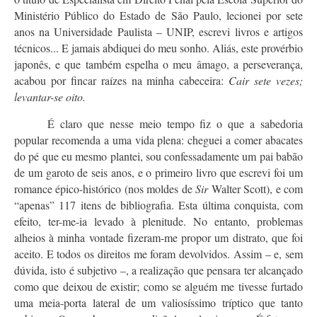
Ministério Público do Estado de São Paulo, lecionei por sete
anos na Universidade Paulista – UNIP, escrevi livros e artigos
técnicos... E jamais abdiquei do meu sonho. Aliás, este provérbio
japonês, e que também espelha o meu âmago, a perseverança,
acabou por fincar raízes na minha cabeceira:
Cair sete vezes;
levantar-se oito.
É claro que nesse meio tempo fiz o que a sabedoria
popular recomenda a uma vida plena: cheguei a comer abacates
do pé que eu mesmo plantei, sou confessadamente um pai babão
de um garoto de seis anos, e o primeiro livro que escrevi foi um
romance épico-histórico (nos moldes de
Sir
Walter Scott), e com
“apenas” 117 itens de bibliografia. Esta última conquista, com
efeito, ter-me-ia levado à plenitude. No entanto, problemas
alheios à minha vontade fizeram-me propor um distrato, que foi
aceito. E todos os direitos me foram devolvidos. Assim – e, sem
dúvida, isto é subjetivo –, a realização que pensara ter alcançado
como que deixou de existir; como se alguém me tivesse furtado
uma meia-porta lateral de um valiosíssimo tríptico que tanto