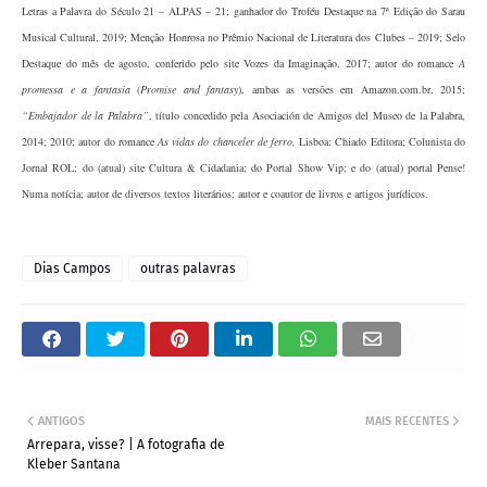
Letras a Palavra do Século 21 – ALPAS – 21; ganhador do Troféu Destaque na 7ª Edição do Sarau
Musical Cultural, 2019; Menção Honrosa no Prêmio Nacional de Literatura dos Clubes – 2019; Selo
Destaque do mês de agosto, conferido pelo site Vozes da Imaginação, 2017; autor do romance
A
promessa e a fantasia
(
Promise and fantasy
), ambas as versões em Amazon.com.br, 2015;
“Embajador de la Palabra”
, título concedido pela Asociación de Amigos del Museo de la Palabra,
2014; 2010; autor do romance
As vidas do chanceler de ferro,
Lisboa: Chiado Editora; Colunista do
Jornal ROL; do (atual) site Cultura & Cidadania; do Portal Show Vip; e do (atual) portal Pense!
Numa notícia; autor de diversos textos literários; autor e coautor de livros e artigos jurídicos.
Dias Campos
outras palavras
ANTIGOS
MAIS RECENTES
Arrepara, visse? | A fotografia de
Kleber Santana