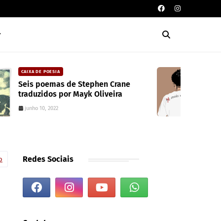
DAVISON SOUZA
10 anos da política de cotas raciais no
Brasil: um ponto de ruptura na
colonialidade
junho 10, 2022
Redes Sociais
o