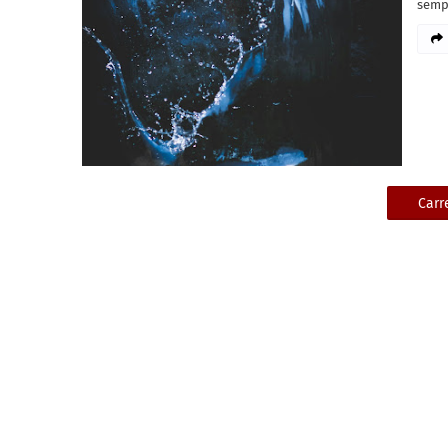
sempr
Carr