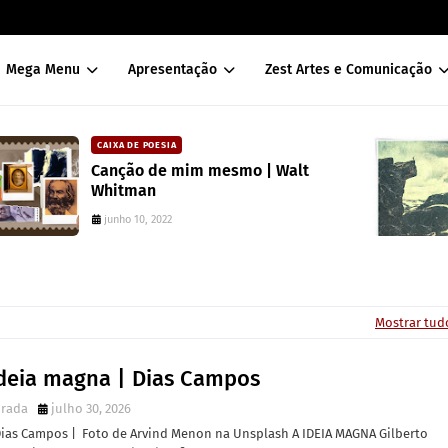
Mega Menu
Apresentação
Zest Artes e Comunicação
CAIXA DE POESIA
t
Seis poemas de Stephen Crane
traduzidos por Mayk Oliveira
junho 10, 2022
Mostrar tud
ideia magna | Dias Campos
irada
julho 30, 2026
Dias Campos | Foto de Arvind Menon na Unsplash A IDEIA MAGNA Gilberto