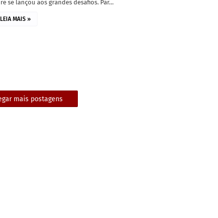
e se lançou aos grandes desafios. Par…
LEIA MAIS »
egar mais postagens