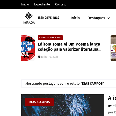
Início
Expediente
Contato
Início
Destaques
CAIXA DE POESIA
Poema lança
Canção de mim mesmo | Wal
 literatura
Whitman
junho 10, 2022
Mostrando postagens com o rótulo
DIAS CAMPOS
A 
DIAS CAMPOS
M
por 