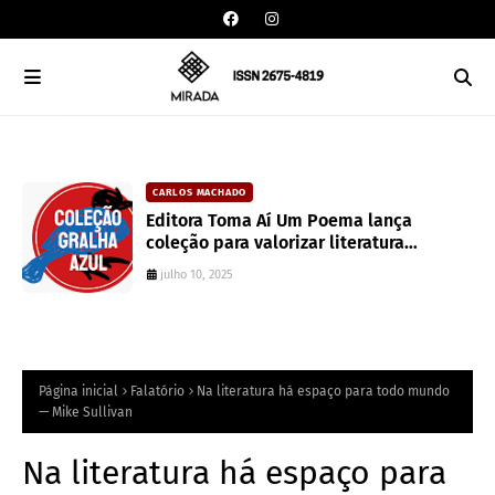
CARLOS MACHADO
an
Editora Toma Aí Um Poema lança
coleção para valorizar literatura
paranaense
julho 10, 2025
Página inicial
Falatório
Na literatura há espaço para todo mundo
— Mike Sullivan
Na literatura há espaço para