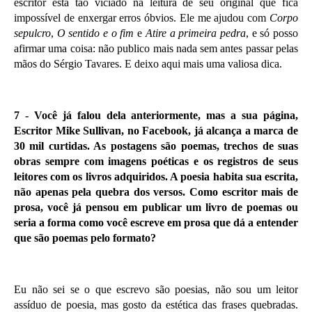
escritor está tão viciado na leitura de seu original que fica
impossível de enxergar erros óbvios. Ele me ajudou com
Corpo
sepulcro
,
O sentido e o fim
e
Atire a primeira pedra
, e só posso
afirmar uma coisa: não publico mais nada sem antes passar pelas
mãos do Sérgio Tavares. E deixo aqui mais uma valiosa dica.
7 -
Você já falou dela anteriormente, mas a sua página,
Escritor Mike Sullivan, no Facebook, já alcança a marca de
30 mil curtidas. As postagens são poemas, trechos de suas
obras sempre com imagens poéticas e os registros de seus
leitores com os livros adquiridos. A poesia habita sua escrita,
não apenas pela quebra dos versos. Como escritor mais de
prosa, você já pensou em publicar um livro de poemas ou
seria a forma como você escreve em prosa que dá a entender
que são poemas pelo formato?
Eu não sei se o que escrevo são poesias, não sou um leitor
assíduo de poesia, mas gosto da estética das frases quebradas.