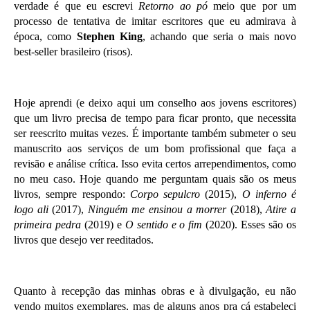
verdade é que eu escrevi
Retorno ao pó
meio que por um
processo de tentativa de imitar escritores que eu admirava à
época, como
Stephen King
, achando que seria o mais novo
best-seller brasileiro (risos).
Hoje aprendi (e deixo aqui um conselho aos jovens escritores)
que um livro precisa de tempo para ficar pronto, que necessita
ser reescrito muitas vezes. É importante também submeter o seu
manuscrito aos serviços de um bom profissional que faça a
revisão e análise crítica. Isso evita certos arrependimentos, como
no meu caso. Hoje quando me perguntam quais são os meus
livros, sempre respondo:
Corpo sepulcro
(2015),
O inferno é
logo ali
(2017),
Ninguém me ensinou a morrer
(2018),
Atire a
primeira pedra
(2019) e
O sentido e o fim
(2020). Esses são os
livros que desejo ver reeditados.
Quanto à recepção das minhas obras e à divulgação, eu não
vendo muitos exemplares, mas de alguns anos pra cá estabeleci