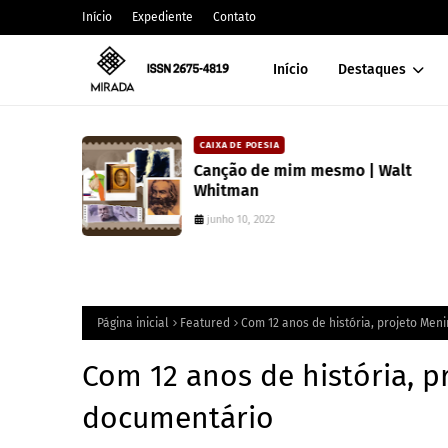
Início
Expediente
Contato
Início
Destaques
CAIXA DE POESIA
 lança
Canção de mim mesmo | Walt
atura
Whitman
junho 10, 2022
Página inicial
Featured
Com 12 anos de história, projeto Me
Com 12 anos de história, 
documentário