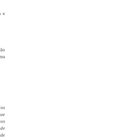
s e
ção
uma
vos
que
nos
ade
 de