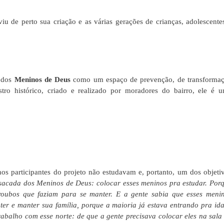
u de perto sua criação e as várias gerações de crianças, adolescente
 dos
Meninos de Deus
como um espaço de prevenção, de transforma
stro histórico, criado e realizado por moradores do bairro, ele é 
s participantes do projeto não estudavam e, portanto, um dos objeti
 sacada dos Meninos de Deus: colocar esses meninos pra estudar. Por
 roubos que faziam para se manter. E a gente sabia que esses meni
nter e manter sua família, porque a maioria já estava entrando pra id
abalho com esse norte: de que a gente precisava colocar eles na sala