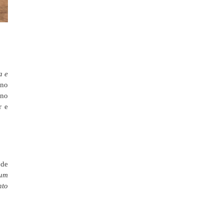
a e
 no
 no
r e
 de
 um
nto