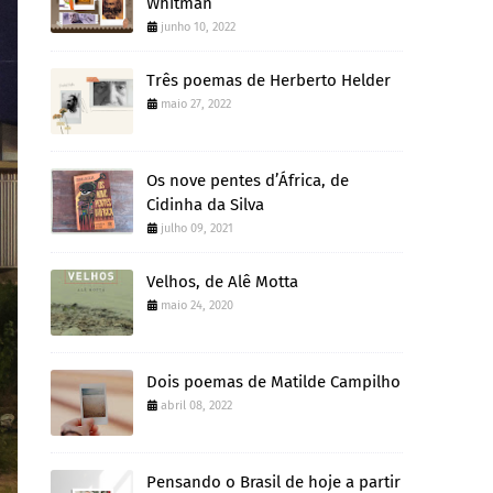
Whitman
junho 10, 2022
Três poemas de Herberto Helder
maio 27, 2022
Os nove pentes d’África, de
Cidinha da Silva
julho 09, 2021
Velhos, de Alê Motta
maio 24, 2020
Dois poemas de Matilde Campilho
abril 08, 2022
Pensando o Brasil de hoje a partir