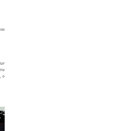
 em
tar
tra
, o