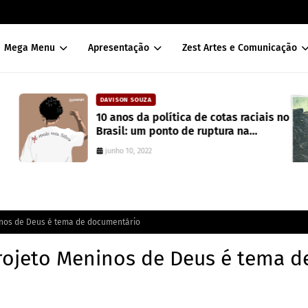
Mega Menu
Apresentação
Zest Artes e Comunicação
DAVISON SOUZA
10 anos da política de cotas raciais no
Brasil: um ponto de ruptura na
colonialidade
junho 10, 2022
ninos de Deus é tema de documentário
projeto Meninos de Deus é tema d