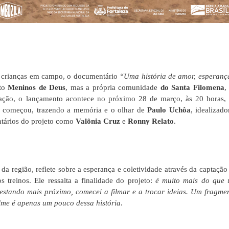
s crianças em campo, o documentário
“Uma história de amor, esperanç
eto
Meninos de Deus
, mas a própria comunidade
do Santa Filomena
,
ção, o lançamento acontece no próximo 28 de março, às 20 horas,
o começou, trazendo a memória e o olhar de
Paulo Uchôa
, idealizado
untários do projeto como
Valônia Cruz
e
Ronny Relato
.
a região, reflete sobre a esperança e coletividade através da captação
treinos. Ele ressalta a finalidade do projeto:
é muito mais do que
estando mais próximo, comecei a filmar e a trocar ideias. Um fragme
ilme é apenas um pouco dessa história
.