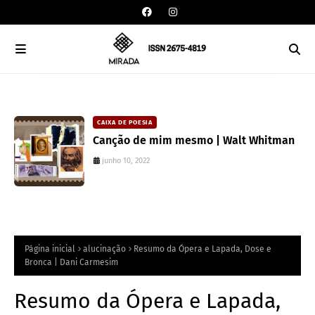
CAIXA DE POESIA
Canção de mim mesmo | Walt Whitman
junho 10, 2022
Página inicial
alucinação
Resumo da Ópera e Lapada, Dose e
Bronca | Dani Carmesim
Resumo da Ópera e Lapada,