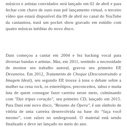
músicos e artistas convidados será lançado em 02 de abril e para
fechar com chave de ouro esse pré lançamento virtual, o terceiro
vídeo que estará disponível dia 09 de abril no canal do YouTube
da cantautora, trará um pocket show gravado em estúdio com
quatro músicas inéditas do novo disco.
Dani começou a cantar em 2004 e fez backing vocal para
diversas bandas e artistas. Mas, em 2011, sentindo a necessidade
de mostrar seu trabalho autoral, gravou seu primeiro EP,
Devaneios
. Em 2012
, Tratamento de Choque
(
Desconstruindo a
Imagem Ideal),
seu segundo EP, trouxe à tona o debate sobre a
mulher na cena rock, os estereótipos, preconceitos, tabus e muita
luta de quem consegue fazer carreira nesse meio, culminando
com
"Das tripas coração",
seu primeiro CD, lançado em 2015.
Para Dani este novo disco
, "Resumo da Ópera"
, é um símbolo de
vitória de uma carreira desenvolvida na base do “faça você
mesmo”, com raízes no underground. O material está sendo
finalizado e deve ser lançado no meio do ano.