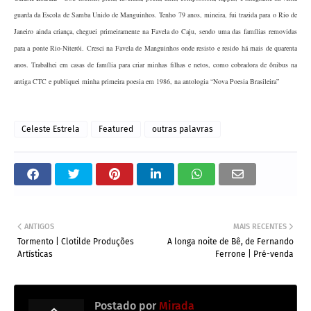
guarda da Escola de Samba Unido de Manguinhos. Tenho 79 anos, mineira, fui trazida para o Rio de
Janeiro ainda criança, cheguei primeiramente na Favela do Caju, sendo uma das famílias removidas
para a ponte Rio-Niterói. Cresci na Favela de Manguinhos onde resisto e resido há mais de quarenta
anos. Trabalhei em casas de família para criar minhas filhas e netos, como cobradora de ônibus na
antiga CTC e publiquei minha primeira poesia em 1986, na antologia “Nova Poesia Brasileira”
Celeste Estrela
Featured
outras palavras
ANTIGOS
MAIS RECENTES
Tormento | Clotilde Produções
A longa noite de Bê, de Fernando
Artísticas
Ferrone | Pré-venda
Postado por
Mirada