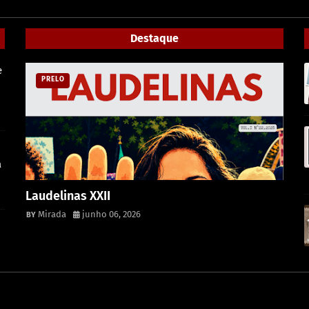
Destaque
e
PRELO
a
Laudelinas XXII
Mirada
junho 06, 2026