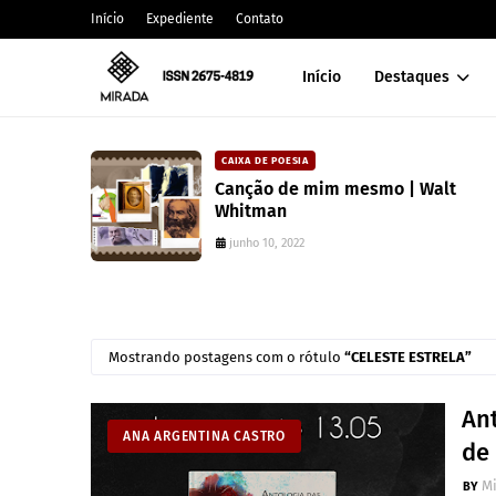
Início
Expediente
Contato
Início
Destaques
CARLOS MACHADO
esmo | Walt
Editora Toma Aí Um Poem
coleção para valorizar lit
paranaense
julho 10, 2025
Mostrando postagens com o rótulo
CELESTE ESTRELA
An
ANA ARGENTINA CASTRO
de
M