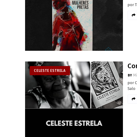
por T
Cor
CELESTE ESTRELA
M
por C
Salo