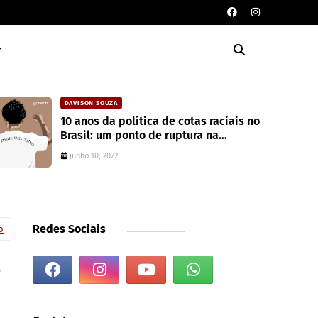
CAIXA DE POESIA
ais no
Seis poemas de Stephen Crane
traduzidos por Mayk Oliveira
junho 10, 2022
Redes Sociais
o
3