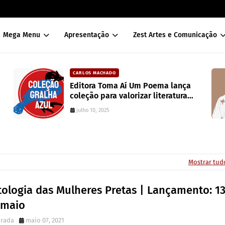
Mega Menu
Apresentação
Zest Artes e Comunicação
DAVISON SOUZA
a lança
10 anos da política de cotas raci
eratura
Brasil: um ponto de ruptura na
colonialidade
junho 10, 2022
Mostrar tud
tologia das Mulheres Pretas | Lançamento: 1
 maio
irada
maio 07, 2021