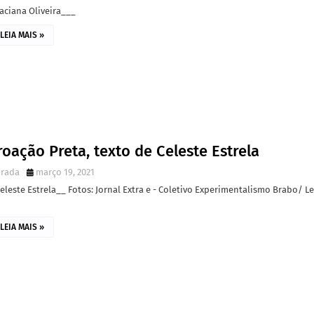
aciana Oliveira___
LEIA MAIS »
oação Preta, texto de Celeste Estrela
irada
março 19, 2021
eleste Estrela­__ Fotos: Jornal Extra e - Coletivo Experimentalismo Brabo/ L
LEIA MAIS »