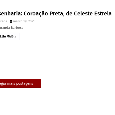
enharia: Coroação Preta, de Celeste Estrela
irada
março 19, 2021
Iaranda Barbosa__
LEIA MAIS »
egar mais postagens