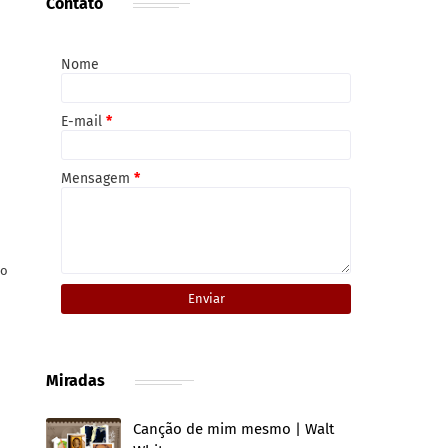
Contato
Nome
E-mail
*
Mensagem
*
eo
Miradas
Canção de mim mesmo | Walt