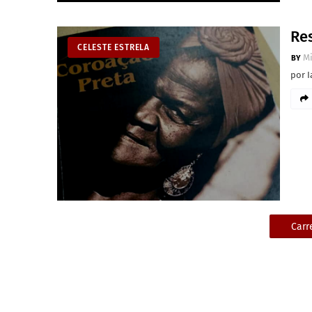
Res
CELESTE ESTRELA
M
por 
Carr