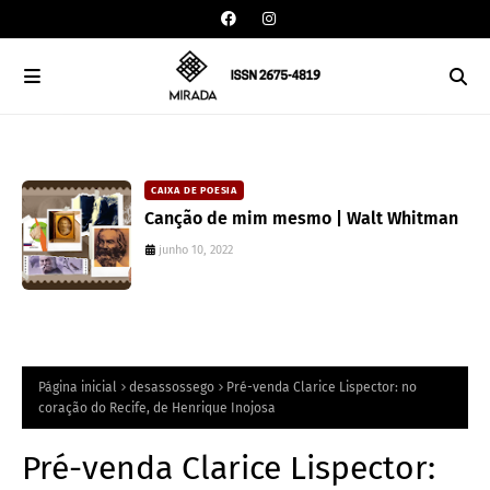
CAIXA DE POESIA
Canção de mim mesmo | Walt Whitman
junho 10, 2022
Página inicial
desassossego
Pré-venda Clarice Lispector: no
coração do Recife, de Henrique Inojosa
Pré-venda Clarice Lispector: