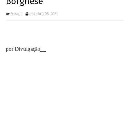
Borghese
Mirada
outubro 08, 2021
por Divulgação__