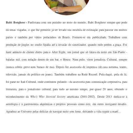
Babi Borghese
-
Paulistana com um pezinho no resto do mundo, Babi Borghese sempre que pode
dá umas viajadas, o que lhe permitiu já ter levado sua mochila de estimação para passear em muitos
países e também por vários pedacinhos de Brasis. Formou-se em publicidade. Trabalhou com
produção de jingles no studio Spalla até a invasão do sintetizador, quando tudo perdeu a graça. Foi
fazer anúncio de cliente direto para o After Eight, um jornal que só falava da noite em São Paulo -
baladas mil, com redação dentro de um bar, o House. Num pulo, virou jornalista. Cultural, sempre
(nunca cobriu greve nem buraco de rua). Depois fez assessoria de imprensa (de casa noturna, teatro,
televisão, jamais de político ou jeans). Também trabalhou na Rede Record. Pula daqui, pula de lá,
foi parar no Itaú Cultural, onde continuou pulando - da assessoria para comunicação corporativa, para
literatura, para o jornalismo cultural, para tudo ao mesmo tempo, por quase 20 anos, obtendo o
reconhecimento da
Who’s Who Storical Society
americana (2001-2002). Desde 2013 dedica-se à
astrologia e à gastronomia alquímicas e projetos pessoais como este, em outro instigante desafio.
Agradece ao Universo pelas delícias de navegar meio sem leme, deixando a vida seguir a maré...