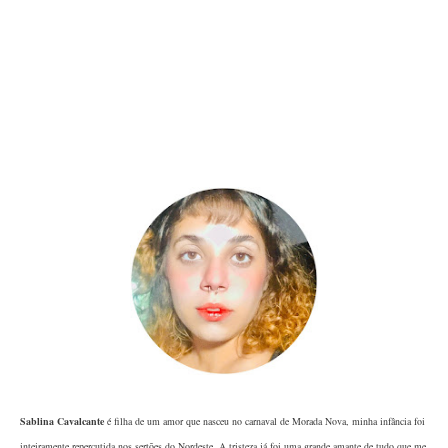
Sablina Cavalcante
é filha de um amor que nasceu no carnaval de Morada Nova, minha infância foi
inteiramente repercutida nos sertões do Nordeste. A tristeza já foi uma grande amante de tudo que me