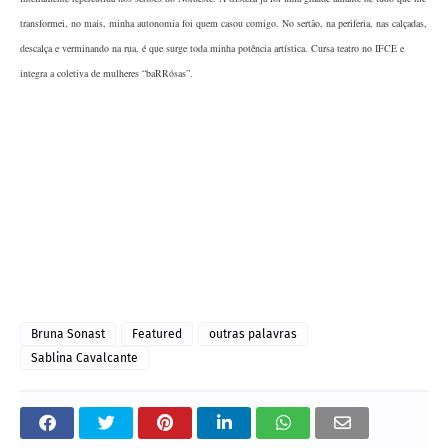
transformei, no mais, minha autonomia foi quem casou comigo. No sertão, na periferia, nas calçadas,
descalça e verminando na rua, é que surge toda minha potência artística. Cursa teatro no IFCE e
integra a coletiva de mulheres “baRRósas”.
Bruna Sonast
Featured
outras palavras
Sablina Cavalcante