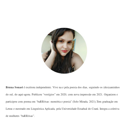
Bruna Sonast
é escritora independente. Vive na e pela poesia dos dias, seguindo os (des)caminhos
do sul, do aqui-agora. Publicou “vestígios” em 2020, com nova impressão em 2021. Organizou e
participou com poema em “baRRósas: memória e poesia” (Selo Mirada, 2021).Tem graduação em
Letras e mestrado em Linguística Aplicada, pela Universidade Estadual do Ceará. Integra a coletiva
de mulheres “baRRósas”.