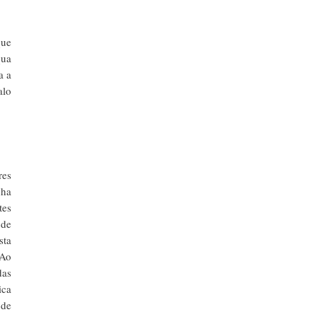
que
qua
a a
alo
res
nha
tes
 de
sta
 Ao
das
ica
 de