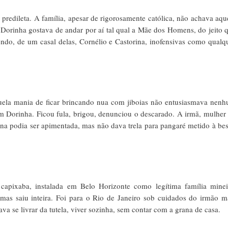
edileta. A família, apesar de rigorosamente católica, não achava aqu
Dorinha gostava de andar por aí tal qual a Mãe dos Homens, do jeito 
do, de um casal delas, Cornélio e Castorina, inofensivas como qualq
quela mania de ficar brincando nua com jiboias não entusiasmava nen
m Dorinha. Ficou fula, brigou, denunciou o descarado. A irmã, mulher
ina podia ser apimentada, mas não dava trela para pangaré metido à bes
 capixaba, instalada em Belo Horizonte como legítima família minei
 mas saiu inteira. Foi para o Rio de Janeiro sob cuidados do irmão m
a se livrar da tutela, viver sozinha, sem contar com a grana de casa.