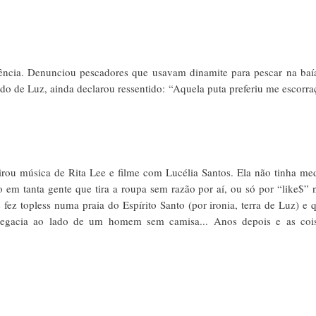
ência. Denunciou pescadores que usavam dinamite para pescar na baí
 de Luz, ainda declarou ressentido: “Aquela puta preferiu me escorra
irou música de Rita Lee e filme com Lucélia Santos. Ela não tinha me
o em tanta gente que tira a roupa sem razão por aí, ou só por “like$” 
fez topless numa praia do Espírito Santo (por ironia, terra de Luz) e 
elegacia ao lado de um homem sem camisa... Anos depois e as coi