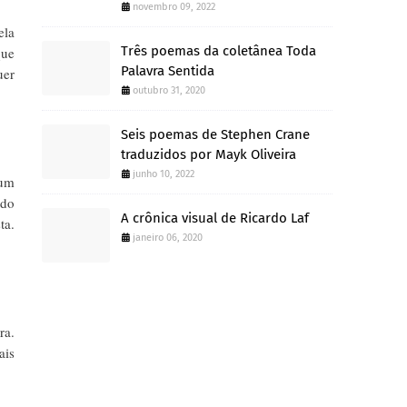
novembro 09, 2022
ela
Três poemas da coletânea Toda
que
Palavra Sentida
uer
outubro 31, 2020
Seis poemas de Stephen Crane
traduzidos por Mayk Oliveira
junho 10, 2022
hum
 do
A crônica visual de Ricardo Laf
ta.
janeiro 06, 2020
ra.
ais