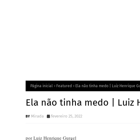
10 anos da política de cotas racia
junho 10, 2022
ELOÍSA ARAGÃO
Leia esta canção: Ednardo, uma cel
agosto 15, 2024
Página inicial
Featured
Ela não tinha medo | Luiz Henrique G
Ela não tinha medo | Luiz 
Mirada
fevereiro 25, 2022
por Luiz Henrique Gurgel__