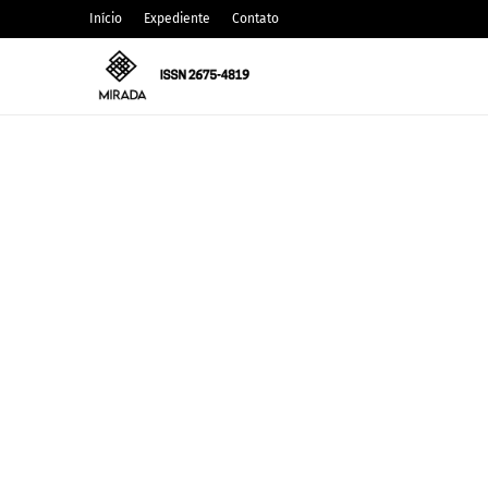
Início
Expediente
Contato
CARLOS MACHADO
Editora Toma Aí Um Poema lança co
julho 10, 2025
CAIXA DE POESIA
Canção de mim mesmo | Walt Whi
junho 10, 2022
CAIXA DE POESIA
Seis poemas de Stephen Crane tra
junho 10, 2022
DAVISON SOUZA