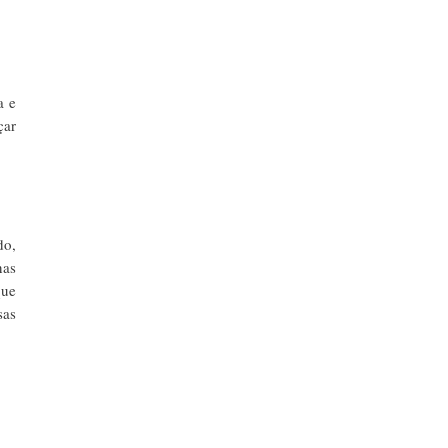
a e
çar
do,
nas
que
sas