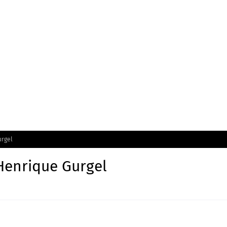
is no Brasil: um ponto de ruptura na colonialidade
ebração à musica e à literatura
urgel
Henrique Gurgel