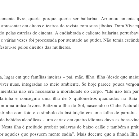
tamente livre, queria porque queria ser bailarina. Arrumou amante 
apresentar em circos e teatros de revista com suas jiboias. Dora Vivac
pelas estrelas de cinema. A endiabrada e caliente bailarina perturbav
 e várias vezes foi processada por atentado ao pudor. Não temia escând
festou-se pelos direitos das mulheres.
lugar em que famílias inteiras – pai, mãe, filho, filha (desde que maio
 viver nuas, integradas ao meio ambiente. Se hoje parece pouca vergo
mentária não era necessária à moralidade do corpo. “Ele não tem par
 Marinha e conseguiu uma ilha de 8 quilômetros quadrados na Baía
m uma única árvore. Batizou-a Ilha do Sol, nascendo o Clube Naturali
teirinha com foto e o símbolo da instituição era uma folha de parreira.
e bebidas alcoólicas -, um cartaz em quatro idiomas dava as boas-vin
 “Nesta ilha é proibido proferir palavras de baixo calão e também a prát
or aqueles que possuem mente sadia”. Mais decente que a finada Ilha