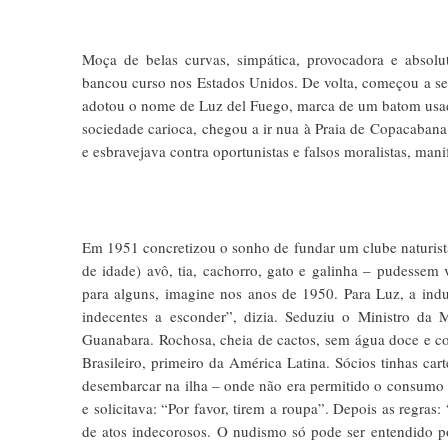
Moça de belas curvas, simpática, provocadora e absolu
bancou curso nos Estados Unidos. De volta, começou a se 
adotou o nome de Luz del Fuego, marca de um batom usado 
sociedade carioca, chegou a ir nua à Praia de Copacabana
e esbravejava contra oportunistas e falsos moralistas, mani
Em 1951 concretizou o sonho de fundar um clube naturista, 
de idade) avô, tia, cachorro, gato e galinha – pudessem
para alguns, imagine nos anos de 1950. Para Luz, a indu
indecentes a esconder”, dizia. Seduziu o Ministro da
Guanabara. Rochosa, cheia de cactos, sem água doce e co
Brasileiro, primeiro da América Latina. Sócios tinhas car
desembarcar na ilha – onde não era permitido o consumo d
e solicitava: “Por favor, tirem a roupa”. Depois as regras:
de atos indecorosos. O nudismo só pode ser entendido p