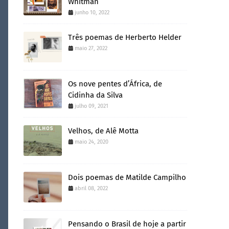
Whitman
junho 10, 2022
Três poemas de Herberto Helder
maio 27, 2022
Os nove pentes d’África, de
Cidinha da Silva
julho 09, 2021
Velhos, de Alê Motta
maio 24, 2020
Dois poemas de Matilde Campilho
abril 08, 2022
Pensando o Brasil de hoje a partir