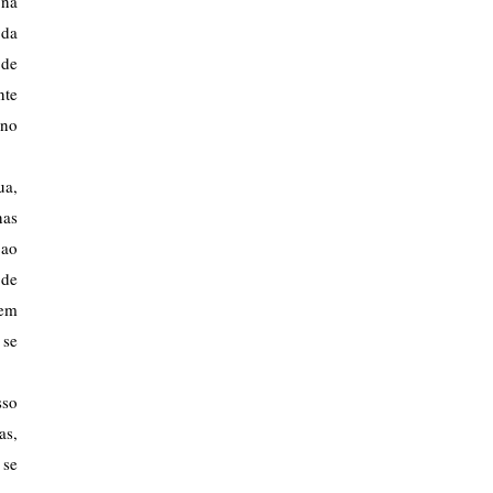
na 
da 
de 
te 
no 
a, 
as 
ao 
de 
em 
se 
so 
s, 
se 