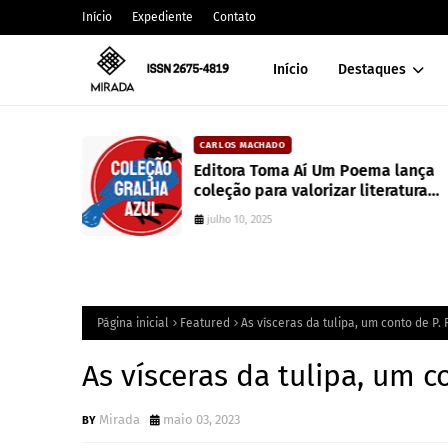
Início
Expediente
Contato
Início
Destaques
CARLOS MACHADO
alt
Editora Toma Aí Um Poema lança
coleção para valorizar literatura
paranaense
julho 10, 2025
Página inicial
Featured
As vísceras da tulipa, um conto de P. 
As vísceras da tulipa, um c
Mirada
maio 03, 2023