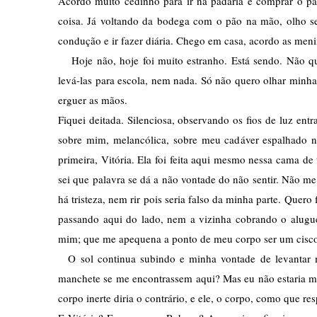
Acordo muito cedinho para ir na padaria e comprar o pão
coisa. Já voltando da bodega com o pão na mão, olho se
condução e ir fazer diária. Chego em casa, acordo as meni
   Hoje não, hoje foi muito estranho. Está sendo. Não 
levá-las para escola, nem nada. Só não quero olhar minhas
erguer as mãos. 
Fiquei deitada. Silenciosa, observando os fios de luz ent
sobre mim, melancólica, sobre meu cadáver espalhado no 
primeira, Vitória. Ela foi feita aqui mesmo nessa cama de t
sei que palavra se dá a não vontade do não sentir. Não 
há tristeza, nem rir pois seria falso da minha parte. Quer
passando aqui do lado, nem a vizinha cobrando o aluguel
mim; que me apequena a ponto de meu corpo ser um cisc
  O sol continua subindo e minha vontade de levantar mor
manchete se me encontrassem aqui? Mas eu não estaria mor
corpo inerte diria o contrário, e ele, o corpo, como que re