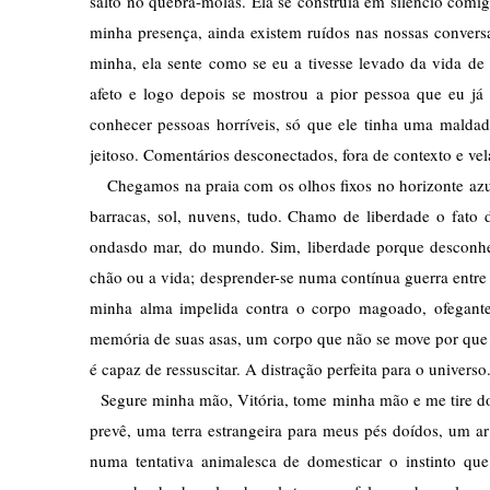
salto no quebra-molas. Ela se construía em silêncio comig
minha presença, ainda existem ruídos nas nossas conversa
minha, ela sente como se eu a tivesse levado da vida de
afeto e logo depois se mostrou a pior pessoa que eu já
conhecer pessoas horríveis, só que ele tinha uma maldad
jeitoso. Comentários desconectados, fora de contexto e v
   Chegamos na praia com os olhos fixos no horizonte azu
barracas, sol, nuvens, tudo. Chamo de liberdade o fato d
ondasdo mar, do mundo. Sim, liberdade porque desconheç
chão ou a vida; desprender-se numa contínua guerra entre
minha alma impelida contra o corpo magoado, ofegante, 
memória de suas asas, um corpo que não se move por que n
é capaz de ressuscitar. A distração perfeita para o universo.
  Segure minha mão, Vitória, tome minha mão e me tire d
prevê, uma terra estrangeira para meus pés doídos, um ar
numa tentativa animalesca de domesticar o instinto que