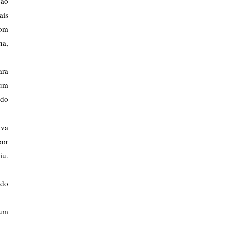
ão 
is 
om 
a, 
ra 
um 
do 
va 
or 
u. 
do 
um 