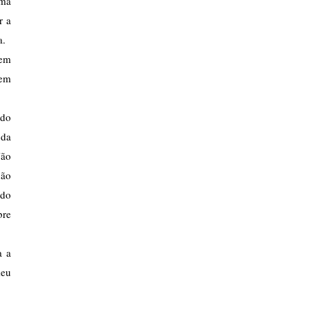
ma 
 a 
a.
em 
em 
do 
da 
ão 
ão 
do 
re 
 a 
eu 