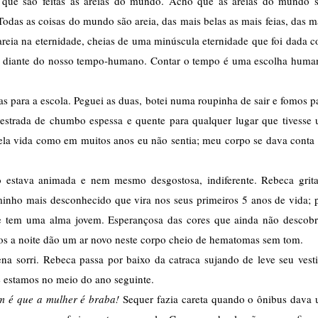
e que são feitas as areias do mundo. Acho que as areias do mundo s
Todas as coisas do mundo são areia, das mais belas as mais feias, das ma
eia na eternidade, cheias de uma minúscula eternidade que foi dada c
ca diante do nosso tempo-humano. Contar o tempo é uma escolha human
s para a escola. Peguei as duas, botei numa roupinha de sair e fomos pa
strada de chumbo espessa e quente para qualquer lugar que tivesse 
la vida como em muitos anos eu não sentia; meu corpo se dava conta 
ão estava animada e nem mesmo desgostosa, indiferente. Rebeca grita
nho mais desconhecido que vira nos seus primeiros 5 anos de vida; p
ue tem uma alma jovem. Esperançosa das cores que ainda não descobri
ios a noite dão um ar novo neste corpo cheio de hematomas sem tom. 
na sorri. Rebeca passa por baixo da catraca sujando de leve seu vesti
e estamos no meio do ano seguinte. 
m é que a mulher é braba!
 Sequer fazia careta quando o ônibus dava 