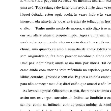
E Vitória? E a pequena Rebeca? As meninas ficariam so
uma avó. Toda criança devia ter uma avó, é mãe duas veze
Fiquei deitada, estou aqui, acolá, às vezes indo e às ve
imenso nada através de todas as frestas do telhado, as fr
o alto.    Tenho muito medo de morrer, e não digo isso na
em voz alta é atrair o próprio medo. Agora eu já não te
morte observa por entre elas mas não devo temer; ela me 
choro, ama quando eu amo e num dia de cores sólidas vai
sem originalidade, faz tudo parecer macabro e ainda deix
Uma paz inominável; ainda assim uma paz morta. Tal co
cama ainda com suor na testa refletindo no espelho gast
lábios cerrados, grossos e sem cor. Peguei a chinela emba
para não começar meu dia; direi então que atrasei e não le
  As levarei à praia! Olharemos o mar, ficaremos na areia 
assim nossos corpos cansados do ônibus se fundirão a c
sentirei como na infância: com as costas ardidas deixand