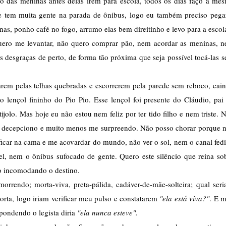
 das meninas antes delas irem para escola, todos os dias faço a mes
 tem muita gente na parada de ônibus, logo eu também preciso pegar
nas, ponho café no fogo, arrumo elas bem direitinho e levo para a escol
quero me levantar, não quero comprar pão, nem acordar as meninas, n
 desgraças de perto, de forma tão próxima que seja possível tocá-las s
rarem pelas telhas quebradas e escorrerem pela parede sem reboco, cain
lençol fininho do Pio Pio. Esse lençol foi presente do Cláudio, pai 
ijolo. Mas hoje eu não estou nem feliz por ter tido filho e nem triste. N
me decepciono e muito menos me surpreendo. Não posso chorar porque n
o ficar na cama e me acovardar do mundo, não ver o sol, nem o canal fedi
, nem o ônibus sufocado de gente. Quero este silêncio que reina sob
o incomodando o destino.
rendo; morta-viva, preta-pálida, cadáver-de-mãe-solteira; qual seria
ta, logo iriam verificar meu pulso e constatarem 
"ela está viva?"
. E m
spondendo o legista diria 
"ela nunca esteve". 