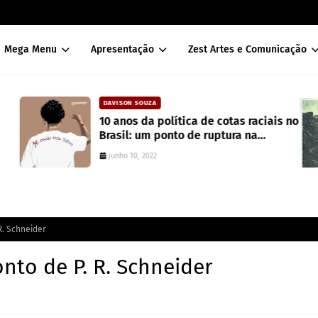
Mega Menu
Apresentação
Zest Artes e Comunicação
DAVISON SOUZA
10 anos da política de cotas raciais no
Brasil: um ponto de ruptura na
colonialidade
junho 10, 2022
R. Schneider
onto de P. R. Schneider