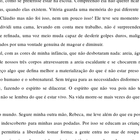
o, como se preferisse estar na escola. Compreendo ela não querer ficar 
s, quando elas existem. Vitória guarda uma memória do pai diferente 
 Cláudio mas não foi isso, nem um pouco isso! Ele teve seu momento 
 dividi uma cama, levando em conta meu trabalho, não é surpreenden
e refinada, uma voz meio muda capaz de desferir golpes duros, malig
elados por uma vontade genuína de magoar e diminuir.
l, com as cores de minha infância, que não desbotaram nada: areia, águ
e nossos três corpos atravessarem a areia escaldante e se chocarem n
o algo que defina melhor a materialização do que é não estar preso 
 o humano e o sobrenatural. Sem trégua para as necessidades disformes 
fazendo o espírito se dilacerar. O espírito que não voa pois não t
ão se lembra do que é estar vivo. Na vida morre-se mais vezes do que 
  
o mundo. Segure minha outra mão, Rebeca, me leve além do que eu pos
 indescoberto para minhas asas podadas. Por isso se educam as criança
 permitiria a liberdade tomar forma; a gente entra no mar de roupa 