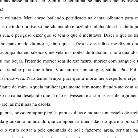
zinhas nesse mundo cão. Sem mãe nenhuma, se elas pelo menos tivess
s! 
zes voltando. Meu corpo bailando petrificado na cama, olhando para es
estas de todo o universo me chamando e fazendo minha alma ir caindo pa
 rua, é perigoso dizer que se tem o que é inelutável. Dizer o que se te
nho mais medo da morte, sinto que as frestas das telhas me dizem que
acompanha em silêncio, me vela nas noites de trabalho, chora quando 
 me beijar. Pretendo morrer sem deixar rastro, morrer com sangue é t
a trabalho para quem fica. Vou morrer sem sangue, súbito. Puf. Foi-s
isa-não-viva. Não tenho tempo para que a morte me desperte e ergo 
o diante de mim. Aquela mulher igualmente sem nome fitando-me com se
ixo da cama desejando que lá não estivessem e assim usasse de argument
varei as meninas na escola. 
quente, posso comprar picolés para as duas e montar um castelo de areia
ada grãozinho minúsculo que compõem a imensidão do que é a praia. 
o o vento cortar a pele queimada de sol e fazer-me areia, ser uma par