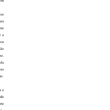
em 
se 
ra 
me 
 a 
eu 
ão 
e. 
da 
us 
o  
 e 
Me 
te 