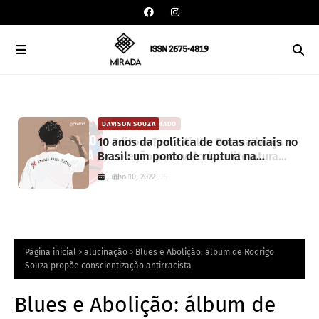
DAVISON SOUZA
10 anos da política de cotas raciais no
Brasil: um ponto de ruptura na
colonialidade
junho 10, 2022
Página inicial
alucinação
Blues e Abolição: álbum de Rodrigo
Souza propõe conscientização antirracista
Blues e Abolição: álbum de