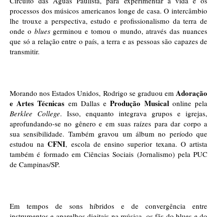
Circuito das Águas Paulista, para experimentar a vida e os 
processos dos músicos americanos longe de casa. O intercâmbio 
lhe trouxe a perspectiva, estudo e profissionalismo da terra de 
onde o 
blues
 germinou e tomou o mundo, através das nuances 
que só a relação entre o país, a terra e as pessoas são capazes de 
transmitir.
Adoração 
Morando nos Estados Unidos, Rodrigo se graduou em 
e Artes Técnicas
Produção Musical
 em Dallas e 
 online pela 
Berklee College
. Isso, enquanto integrava grupos e igrejas, 
aprofundando-se no gênero e em suas raízes para dar corpo a 
sua sensibilidade. Também gravou um álbum no período que 
CFNI
estudou na 
, escola de ensino superior texana. O artista 
também é formado em Ciências Sociais (Jornalismo) pela PUC 
de Campinas/SP.
Em tempos de sons híbridos e de convergência entre 
instrumentos e aparelhos digitais na música, os fãs do blues e do 