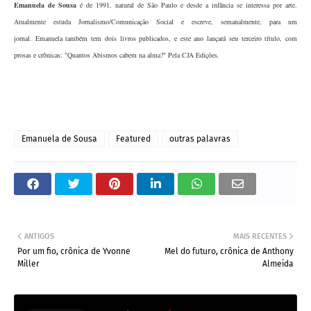
Emanuela de Sousa
é de 1991, natural de São Paulo e desde a infância se interessa por arte.
Atualmente estuda Jornalismo/Comunicação Social e escreve, semanalmente, para um
jornal.
Emanuela
também tem dois livros publicados, e este ano lançará seu terceiro título, com
prosas e crônicas: "Quantos Abismos cabem na alma?" Pela CJA Edições.
Emanuela de Sousa
Featured
outras palavras
ANTIGOS
MAIS RECENTES
Por um fio, crônica de Yvonne
Mel do futuro, crônica de Anthony
Miller
Almeida