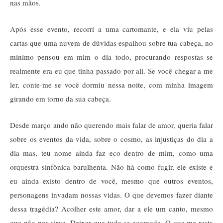
nas mãos. 
Após esse evento, recorri a uma cartomante, e ela viu pelas 
cartas que uma nuvem de dúvidas espalhou sobre tua cabeça, no 
mínimo pensou em mim o dia todo, procurando respostas se 
realmente era eu que tinha passado por ali. Se você chegar a me 
ler, conte-me se você dormiu nessa noite, com minha imagem 
girando em torno da sua cabeça. 
Desde março ando não querendo mais falar de amor, queria falar 
sobre os eventos da vida, sobre o cosmo, as injustiças do dia a 
dia mas, teu nome ainda faz eco dentro de mim, como uma 
orquestra sinfônica barulhenta. Não há como fugir, ele existe e 
eu ainda existo dentro de você, mesmo que outros eventos, 
personagens invadam nossas vidas. O que devemos fazer diante 
dessa tragédia? Acolher este amor, dar a ele um canto, mesmo 
que não nos sirva. Deixar que tudo se acomode. O que me resta 