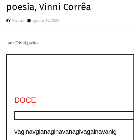
poesia, Vinni Corrêa
Mirada
agosto 31, 2023
por Divulgação__
DOCE
vaginavgianaginavanagivagainav
anig