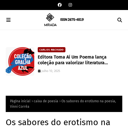
CARLOS MACHADO
an
Editora Toma Aí Um Poema lança
coleção para valorizar literatura
paranaense
julho 10, 2025
Página inicial
caixa de poesia
Os sabores do erotismo na poesia,
Vinni Corrêa
Os sabores do erotismo na