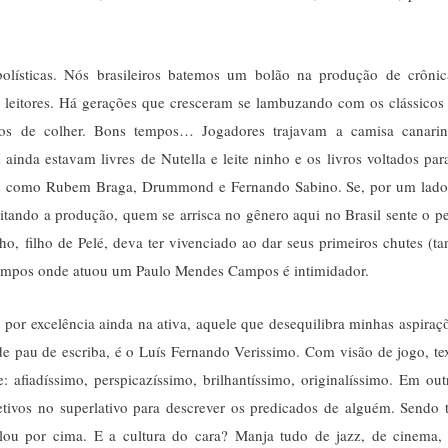
lísticas. Nós brasileiros batemos um bolão na produção de crônic
leitores. Há gerações que cresceram se lambuzando com os clássicos
ros de colher. Bons tempos… Jogadores trajavam a camisa canari
ainda estavam livres de Nutella e leite ninho e os livros voltados par
tores como Rubem Braga, Drummond e Fernando Sabino. Se, por um lado
litando a produção, quem se arrisca no gênero aqui no Brasil sente o p
, filho de Pelé, deva ter vivenciado ao dar seus primeiros chutes (ta
campos onde atuou um Paulo Mendes Campos é intimidador.
 por excelência ainda na ativa, aquele que desequilibra minhas aspiraç
de pau de escriba, é o Luís Fernando Verissimo. Com visão de jogo, te
afiadíssimo, perspicazíssimo, brilhantíssimo, originalíssimo. Em out
jetivos no superlativo para descrever os predicados de alguém. Sendo 
elou por cima. E a cultura do cara? Manja tudo de jazz, de cinema,