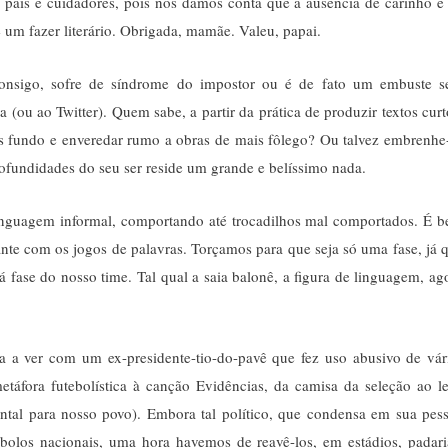
ar pais e cuidadores, pois nos damos conta que a ausência de carinho e
e um fazer literário. Obrigada, mamãe. Valeu, papai.
consigo, sofre de síndrome do impostor ou é de fato um embuste 
ou ao Twitter). Quem sabe, a partir da prática de produzir textos curt
s fundo e enveredar rumo a obras de mais fôlego? Ou talvez embrenhe
rofundidades do seu ser reside um grande e belíssimo nada.
linguagem informal, comportando até trocadilhos mal comportados. É 
nte com os jogos de palavras. Torçamos para que seja só uma fase, já 
á fase do nosso time. Tal qual a saia balonê, a figura de linguagem, ag
ha a ver com um ex-presidente-tio-do-pavê que fez uso abusivo de vár
táfora futebolística à canção Evidências, da camisa da seleção ao le
ntal para nosso povo). Embora tal político, que condensa em sua pes
bolos nacionais, uma hora havemos de reavê-los, em estádios, padari