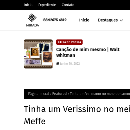
Início
Expediente
Contato
Início
Destaques
CAIXA DE POESIA
 lança
Canção de mim mesmo | Walt
atura
Whitman
junho 10, 2022
Página inicial
Featured
Tinha um Verissimo no meio do camin
Tinha um Verissimo no mei
Meffe