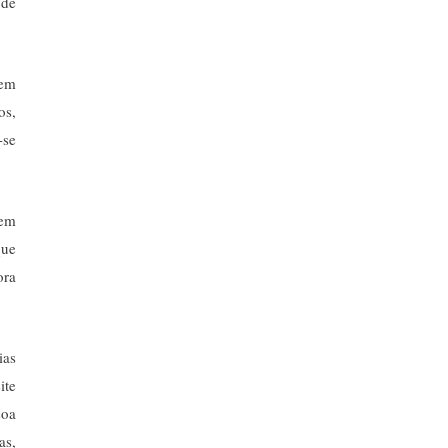
 de
sem
os,
-se
bem
que
ora
ias
ite
soa
as,