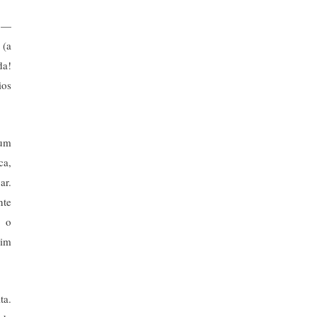
r —
 (a
da!
ios
 um
ca,
ar.
nte
o o
sim
ta.