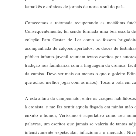
karaokês e crônicas de jornais de norte a sul do país.
Comecemos a retomada recuperando as metáforas futebo
Consequentemente, foi sendo formada uma boa escola de 
coleção Para Gostar de Ler como se fossem brigadei
acompanhada de calções apertados, os doces de festinhas 
público infanto-juvenil reuniam textos escritos por au
tradição nos familiariza com a linguagem da crônica, faci
da camisa. Deve ser mais ou menos o que o goleiro Edinho
que achou melhor jogar com as mãos). Tocar a bola em 
A esta altura do campeonato, entre os craques habilidosos
à cronista, e me faz sentir aquela fisgada em minha mão 
enxuto e humor, Verissimo é superlativo como seu nome: 
palavras, um escritor que jamais se valeria de tantos ad
intensivamente espetacular, inflacionou o mercado. Niv