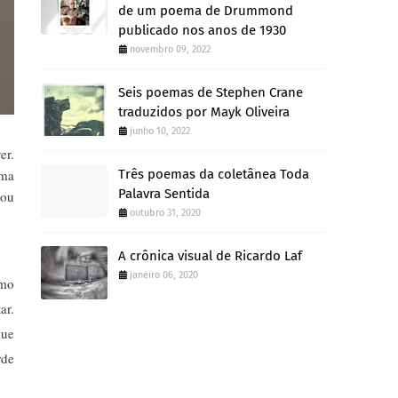
de um poema de Drummond
publicado nos anos de 1930
novembro 09, 2022
Seis poemas de Stephen Crane
traduzidos por Mayk Oliveira
junho 10, 2022
er.
uma
Três poemas da coletânea Toda
Palavra Sentida
 ou
outubro 31, 2020
A crônica visual de Ricardo Laf
janeiro 06, 2020
rmo
ar.
que
rde