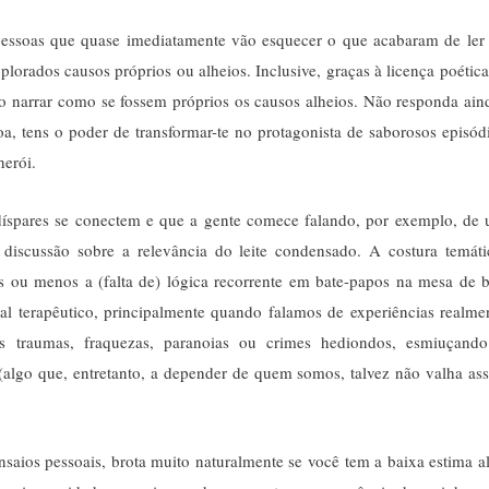
pessoas que quase imediatamente vão esquecer o que acabaram de le
lorados causos próprios ou alheios. Inclusive, graças à licença poética
ido narrar como se fossem próprios os causos alheios. Não responda ain
, tens o poder de transformar-te no protagonista de saborosos episód
 herói.
díspares se conectem e que a gente comece falando, por exemplo, de
scussão sobre a relevância do leite condensado. A costura temáti
s ou menos a (falta de) lógica recorrente em bate-papos na mesa de b
al terapêutico, principalmente quando falamos de experiências realme
os traumas, fraquezas, paranoias ou crimes hediondos, esmiuçand
algo que, entretanto, a depender de quem somos, talvez não valha as
saios pessoais, brota muito naturalmente se você tem a baixa estima al