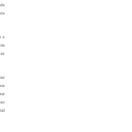
ada
seu
o e
bem
nze
que
 ou
rar
 ao
ial