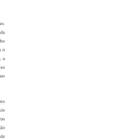
as.
 da
nho
a o
, a
eso
nto
ões
xto
ras
tão
 de