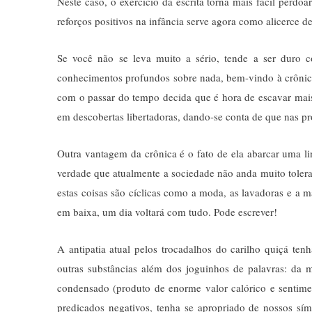
Neste caso, o exercício da escrita torna mais fácil perdo
reforços positivos na infância serve agora como alicerce d
Se você não se leva muito a sério, tende a ser duro 
conhecimentos profundos sobre nada, bem-vindo à crônica (
com o passar do tempo decida que é hora de escavar mai
em descobertas libertadoras, dando-se conta de que nas p
Outra vantagem da crônica é o fato de ela abarcar uma 
verdade que atualmente a sociedade não anda muito tolera
estas coisas são cíclicas como a moda, as lavadoras e a m
em baixa, um dia voltará com tudo. Pode escrever!
A antipatia atual pelos trocadalhos do carilho quiçá ten
outras substâncias além dos joguinhos de palavras: da me
condensado (produto de enorme valor calórico e sentime
predicados negativos, tenha se apropriado de nossos sím