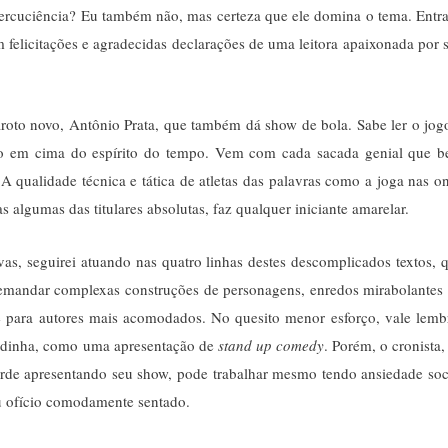
 percuciência? Eu também não, mas certeza que ele domina o tema. Entr
 felicitações e agradecidas declarações de uma leitora apaixonada por 
roto novo, Antônio Prata, que também dá show de bola. Sabe ler o jog
o em cima do espírito do tempo. Vem com cada sacada genial que 
A qualidade técnica e tática de atletas das palavras como a joga nas o
s algumas das titulares absolutas, faz qualquer iniciante amarelar.
s, seguirei atuando nas quatro linhas destes descomplicados textos, 
demandar complexas construções de personagens, enredos mirabolantes
e para autores mais acomodados. No quesito menor esforço, vale lemb
çadinha, como uma apresentação de
stand up comedy
. Porém, o cronista,
tarde apresentando seu show, pode trabalhar mesmo tendo ansiedade soc
eu ofício comodamente sentado.