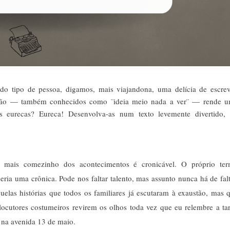
do tipo de pessoa, digamos, mais viajandona, uma delícia de escrev
iação — também conhecidos como ¨ideia meio nada a ver¨ — rende 
 eurecas? Eureca! Desenvolva-as num texto levemente divertido,
o mais comezinho dos acontecimentos é cronicável. O próprio te
eria uma crônica. Pode nos faltar talento, mas assunto nunca há de falt
elas histórias que todos os familiares já escutaram à exaustão, mas 
ocutores costumeiros revirem os olhos toda vez que eu relembre a ta
 na avenida 13 de maio.