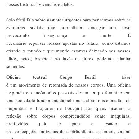
nossas histórias, vivências e afetos.
Solo fértil fala sobre assuntos urgentes para pensarmos sobre as
estruturas sociais que normalizam ameaçar um povo
provocando
insegurança
e
morte
. É
necessário
repensar
nossas
apo
stas
no
futuro,
como estamos
criando o mundo e que mundo estamos deixando aos nossos
filhos, netos, bisnetos. Ao invés de dores, podemos plantar
sementes.
Oficina teatral
Corpo
Fértil -
Esse
é
um
movimento
de
retomada
de
nossos
corpos.
Uma oficina
inspirada em incômodos pessoais de um corpo feminino em
uma sociedade fundamentada pelo
masculino, nos conceitos de
biopolítica e biopoder de Foucault aos quais inserem a
reflexão
sobre corpos compreendidos como máquinas,
produzidos pelo e para o estado e
nas
concepções
indígenas
de
es
piritualidade
e
sonhos,
entend