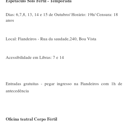
Espetáculo Solo Fértil - Temporada
Dias: 6,7,8, 13, 14 e 15 de Outubro/ Horário: 19h/ Censura: 18
anos
Local: Fiandeiros - Rua da saudade,240, Boa Vista
Acessibilidade em Libras: 7 e 14
Entradas
gratuitas
-
pegar
ing
resso
na
F
iandeiros
com
1h
de
antecedência
Oficina teatral Corpo Fértil