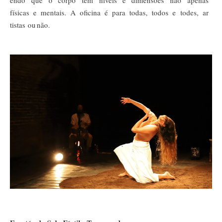
endo
que
o
corpo
tem
níveis
e dimensões
não
apenas
físicas
e
mentais.
A
oficina
é
para
todas,
todos
e
todes,
ar
tistas
ou
não.