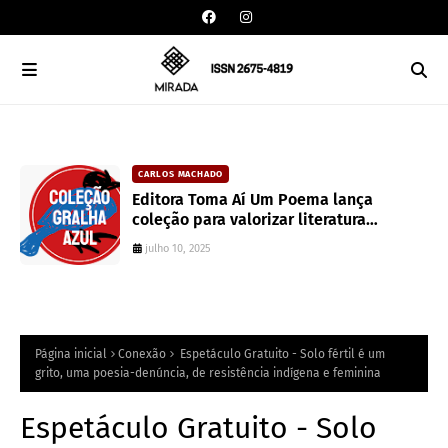
CARLOS MACHADO
an
Editora Toma Aí Um Poema lança
coleção para valorizar literatura
paranaense
julho 10, 2025
Página inicial
Conexão
Espetáculo Gratuito - Solo fértil é um
grito, uma poesia-denúncia, de resistência indígena e feminina
Espetáculo Gratuito - Solo