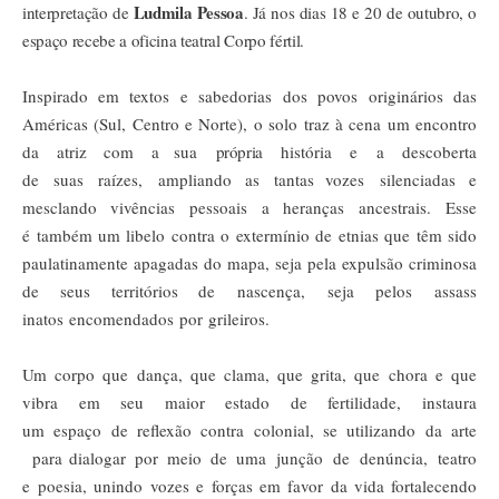
Ludmila Pessoa
interpretação de
. Já nos dias 18 e 20 de outubro, o
espaço recebe a oficina teatral Corpo fértil.
I
nspirado
em textos
e
sabedorias
dos
povos
originários
das
Américas (Sul, Centro e Norte), o solo traz à cena um encontro
da atriz com a
sua
própria
história
e
a
descoberta
de
suas
raízes,
amplian
do as
tantas
vozes
silenciadas e
mesclando vivências
pessoais
a heranças
ancestrais.
Esse
é
também
um
libelo
contra
o
ex
termínio
de
etnias
que
têm
sido
paulatinamente apagadas do mapa, seja pela expulsão criminosa
de seus territórios de
nascença,
seja
pelos
assass
inatos
encomendados
por
grilei
ros.
Um corpo que dança, que clama, que grita, que chora e que
vibra em seu maior estado de fertilidade, instaura
um
espaço
de
reflexão
contra
c
olonial,
se
utilizando
da
arte
para
dialogar por meio de uma
junção
de
denúncia,
teatro
e
poesia,
unindo
vozes
e
forças
em
favor
da
vida fortalecendo