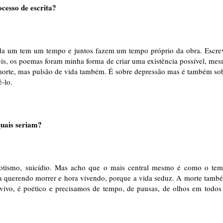
cesso de escrita?
da um tem um tempo e juntos fazem um tempo próprio da obra. Escre
ceis, os poemas foram minha forma de criar uma existência possível, me
morte, mas pulsão de vida também. É sobre depressão mas é também so
ê-lo.
quais seriam?
erotismo, suicídio. Mas acho que o mais central mesmo é como o te
ra querendo morrer e hora vivendo, porque a vida seduz. A morte tamb
ivo, é poético e precisamos de tempo, de pausas, de olhos em todos