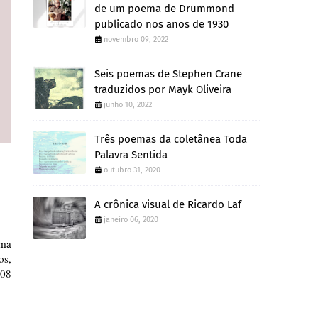
de um poema de Drummond
publicado nos anos de 1930
novembro 09, 2022
Seis poemas de Stephen Crane
traduzidos por Mayk Oliveira
junho 10, 2022
Três poemas da coletânea Toda
Palavra Sentida
outubro 31, 2020
A crônica visual de Ricardo Laf
janeiro 06, 2020
ma
os,
108