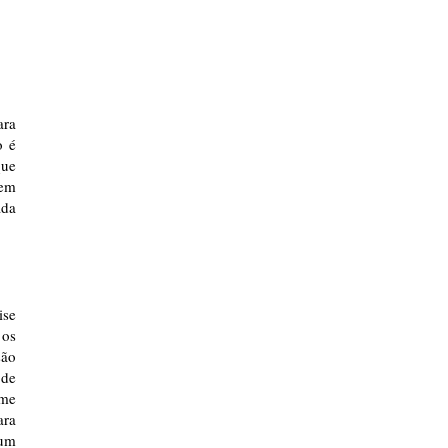
ara
o é
que
tem
ada
ise
 os
são
 de
 me
ara
 um