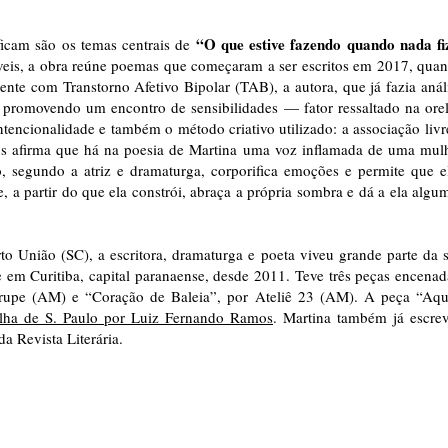
“O que estive fazendo quando nada fi
ficam são os temas centrais de
veis, a obra reúne poemas que começaram a ser escritos em 2017, qua
ente com Transtorno Afetivo Bipolar (TAB), a autora, que já fazia anál
, promovendo um encontro de sensibilidades — fator ressaltado na ore
tencionalidade e também o método criativo utilizado: a associação livr
os afirma que há na poesia de Martina uma voz inflamada de uma mul
o, segundo a atriz e dramaturga, corporifica emoções e permite que e
, a partir do que ela constrói, abraça a própria sombra e dá a ela algu
to União (SC), a escritora, dramaturga e poeta viveu grande parte da 
e em Curitiba, capital paranaense, desde 2011. Teve três peças encenad
trupe (AM) e “Coração de Baleia”, por Ateliê 23 (AM). A peça “Aqu
olha de S. Paulo por Luiz Fernando Ramos
. Martina também já escre
da Revista Literária.