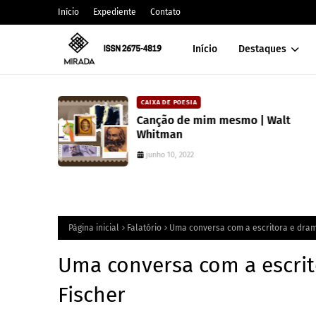
Início
Expediente
Contato
Início
Destaques
CAIXA DE POESIA
 lança
Canção de mim mesmo | Walt
atura
Whitman
junho 10, 2022
Página inicial
Falatório
Uma conversa com a escritora e dram
Uma conversa com a escrit
Fischer