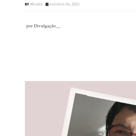
Mirada
outubro 04, 2023
por Divulgação__