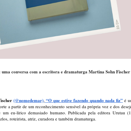
e: uma conversa com a escritora e dramaturga Martina Sohn Fischer
ischer
(@nomedemar)
“O que estive fazendo quando nada fiz”
,
é u
rte a partir de um reconhecimento sensível da própria voz e dos desej
um eu-lírico demasiado humano. Publicada pela editora Urutau (
rlos,
roteirista, atriz, curadora e também dramaturga.