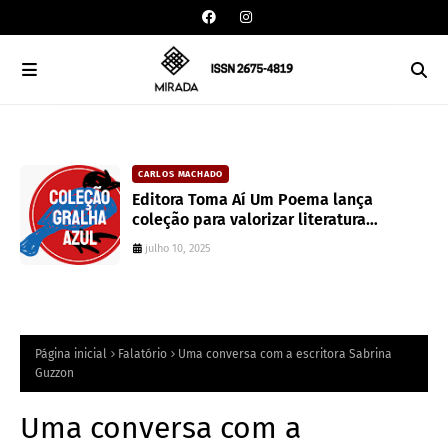
CARLOS MACHADO
an
Editora Toma Aí Um Poema lança
coleção para valorizar literatura
paranaense
julho 10, 2025
Página inicial
Falatório
Uma conversa com a escritora Sabrina
Guzzon
Uma conversa com a