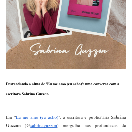
Desvendando a alma de 'Eu me amo (eu acho)': uma conversa com a
escritora Sabrina Guzzon
abrina
Em "
Eu me amo (eu acho)
", a escritora e publicitária S
Guzzon
(@
sabrinaguzzon
) mergulha nas profundezas da