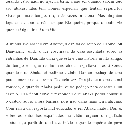
quando estão aqui no ayê, na terra, a não ser quando sabem que
são abikus. Eles têm nomes especiais que tentam segurá-los
vivos por mais tempo, o que às vezes funciona. Mas ninguém
foge ao destino, a não ser que Ele queira, porque quando Ele
quer, até água fria é remédio.
A minha avó nasceu em Abomé, a capital do reino de Daomé, ou
Dan-home, onde o rei governava da casa assentada sobre as
entranhas de Dan. Ela dizia que esta é uma história muito antiga,
do tempo em que os homens ainda respeitavam as árvores,
quando o rei Abaka foi pedir ao vizinho Dan um pedaço de terra
para aumentar o seu reino. Daquela vez, Dan já deu a terra de má
vontade, e quando Abaka pediu outro pedaço para construir um
castelo, Dan ficou bravo e respondeu que Abaka podia construir
o castelo sobre a sua barriga, pois não daria mais terra alguma.
Com raiva da resposta mal-educada, o rei Abaka matou Dan e,
sobre as entranhas espalhadas no chão, ergueu um palácio
suntuoso, a partir do qual teve início o grande império do povo