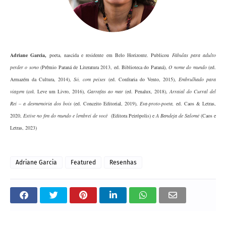
Adriane Garcia
,
poeta, nascida e residente em Belo Horizonte. Publicou
Fábulas para adulto
perder o sono
(Prêmio Paraná de Literatura 2013, ed. Biblioteca do Paraná),
O nome do mundo
(ed.
Armazém da Cultura, 2014),
Só, com peixes
(ed. Confraria do Vento, 2015),
Embrulhado para
viagem
(col. Leve um Livro, 2016),
Garrafas ao mar
(ed. Penalux, 2018),
Arraial do Curral del
Rei – a desmemória dos bois
(ed. Conceito Editorial, 2019),
Eva-proto-poeta,
ed. Caos & Letras,
2020,
Estive no fim do mundo e lembrei de você
(Editora Peirópolis) e
A Bandeja de Salomé
(Caos e
Letras, 2023)
Adriane Garcia
Featured
Resenhas