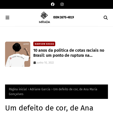
DAVISON SOUZA
CAIXA DE POESIA
10 anos da política de cotas raciais no
Seis poemas de Stephen Crane
Brasil: um ponto de ruptura na
traduzidos por Mayk Oliveira
colonialidade
junho 10, 2022
junho 10, 2022
Página inicial
Adriane Garcia
Um defeito de cor, de Ana Maria
Gonçalves
Um defeito de cor, de Ana