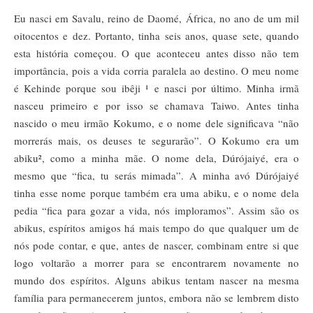
Eu nasci em Savalu, reino de Daomé, África, no ano de um mil
oitocentos e dez. Portanto, tinha seis anos, quase sete, quando
esta história começou. O que aconteceu antes disso não tem
importância, pois a vida corria paralela ao destino. O meu nome
é Kehinde porque sou ibêji ¹ e nasci por último. Minha irmã
nasceu primeiro e por isso se chamava Taiwo. Antes tinha
nascido o meu irmão Kokumo, e o nome dele significava “não
morrerás mais, os deuses te segurarão”. O Kokumo era um
abiku², como a minha mãe. O nome dela, Dúrójaiyé, era o
mesmo que “fica, tu serás mimada”. A minha avó Dúrójaiyé
tinha esse nome porque também era uma abiku, e o nome dela
pedia “fica para gozar a vida, nós imploramos”. Assim são os
abikus, espíritos amigos há mais tempo do que qualquer um de
nós pode contar, e que, antes de nascer, combinam entre si que
logo voltarão a morrer para se encontrarem novamente no
mundo dos espíritos. Alguns abikus tentam nascer na mesma
família para permanecerem juntos, embora não se lembrem disto