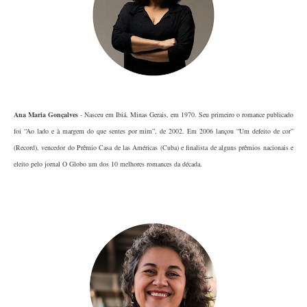
Ana Maria Gonçalves
- Nasceu em Ibiá, Minas Gerais, em 1970. Seu primeiro o romance publicado
foi “Ao lado e à margem do que sentes por mim”, de 2002. Em 2006 lançou “Um defeito de cor”
(Record), vencedor do Prêmio Casa de las Américas (Cuba) e finalista de alguns prêmios nacionais e
eleito pelo jornal O Globo um dos 10 melhores romances da década.