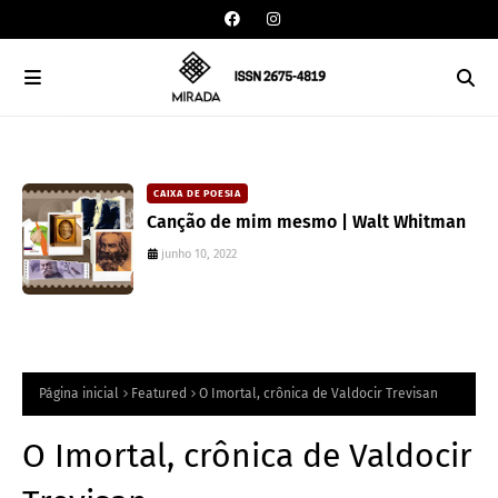
CAIXA DE POESIA
Canção de mim mesmo | Walt Whitman
junho 10, 2022
Página inicial
Featured
O Imortal, crônica de Valdocir Trevisan
O Imortal, crônica de Valdocir