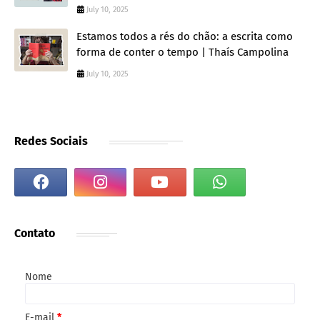
July 10, 2025
Estamos todos a rés do chão: a escrita como
forma de conter o tempo | Thaís Campolina
July 10, 2025
Redes Sociais
Contato
Nome
E-mail
*